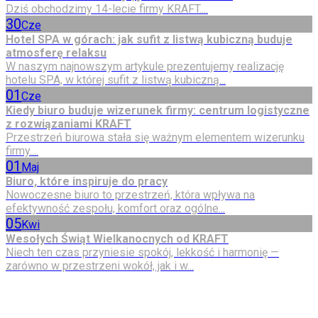
Dziś obchodzimy 14-lecie firmy KRAFT....
30
Cze
Hotel SPA w górach: jak sufit z listwą kubiczną buduje
atmosferę relaksu
W naszym najnowszym artykule prezentujemy realizację
hotelu SPA, w której sufit z listwą kubiczną...
01
Cze
Kiedy biuro buduje wizerunek firmy: centrum logistyczne
z rozwiązaniami KRAFT
Przestrzeń biurowa stała się ważnym elementem wizerunku
firmy....
01
Maj
Biuro, które inspiruje do pracy
Nowoczesne biuro to przestrzeń, która wpływa na
efektywność zespołu, komfort oraz ogólne...
05
Kwi
Wesołych Świąt Wielkanocnych od KRAFT
Niech ten czas przyniesie spokój, lekkość i harmonię —
zarówno w przestrzeni wokół, jak i w...