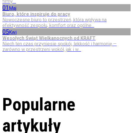
firmy....
01
Maj
Biuro, które inspiruje do pracy
Nowoczesne biuro to przestrzeń, która wpływa na
efektywność zespołu, komfort oraz ogólne...
05
Kwi
Wesołych Świąt Wielkanocnych od KRAFT
Niech ten czas przyniesie spokój, lekkość i harmonię —
zarówno w przestrzeni wokół, jak i w...
Popularne
artykuły