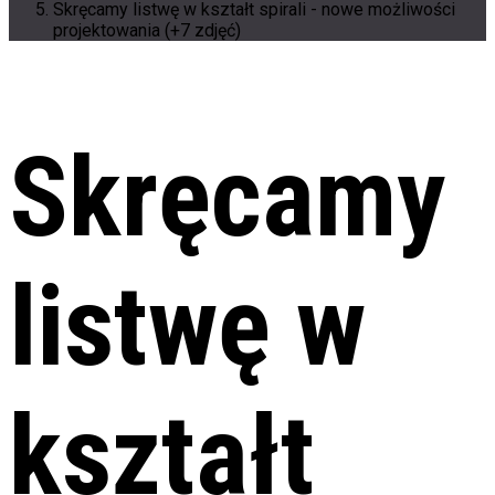
Skręcamy listwę w kształt spirali - nowe możliwości
projektowania (+7 zdjęć)
Skręcamy
listwę w
kształt