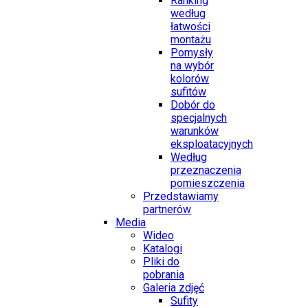
Ranking
według
łatwości
montażu
Pomysły
na wybór
kolorów
sufitów
Dobór do
specjalnych
warunków
eksploatacyjnych
Według
przeznaczenia
pomieszczenia
Przedstawiamy
partnerów
Media
Wideo
Katalogi
Pliki do
pobrania
Galeria zdjęć
Sufity