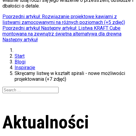
właśnie tutaj rodzi się jego wrażenie o przestrzeni, obsłudze i
dbałości o detale.
Poprzedni artykuł: Rozwiązanie projektowe kawiarni z
listwami zamocowanymi na różnych poziomach (+5 zdjęć)
Poprzedni artykuł
Następny artykuł: Listwa KRAFT Cube
montowana na zewnątrz świetna alternatywa dla drewna
Następny artykuł
Start
Blogi
Inspiracje
Skręcamy listwę w kształt spirali - nowe możliwości
projektowania (+7 zdjęć)
Aktualności