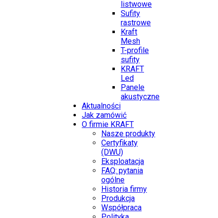
listwowe
Sufity
rastrowe
Kraft
Mesh
T-profile
sufity
KRAFT
Led
Panele
akustyczne
Aktualności
Jak zamówić
O firmie KRAFT
Nasze produkty
Certyfikaty
(DWU)
Eksploatacja
FAQ: pytania
ogólne
Historia firmy
Produkcja
Współpraca
Polityka