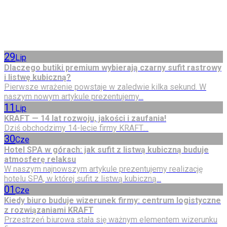
29
Lip
Dlaczego butiki premium wybierają czarny sufit rastrowy
i listwę kubiczną?
Pierwsze wrażenie powstaje w zaledwie kilka sekund. W
naszym nowym artykule prezentujemy...
11
Lip
KRAFT — 14 lat rozwoju, jakości i zaufania!
Dziś obchodzimy 14-lecie firmy KRAFT....
30
Cze
Hotel SPA w górach: jak sufit z listwą kubiczną buduje
atmosferę relaksu
W naszym najnowszym artykule prezentujemy realizację
hotelu SPA, w której sufit z listwą kubiczną...
01
Cze
Kiedy biuro buduje wizerunek firmy: centrum logistyczne
z rozwiązaniami KRAFT
Przestrzeń biurowa stała się ważnym elementem wizerunku