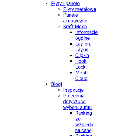
Płyty i panele
Płyty metalowe
Panele
akustyczne
Kraft Mesh
Informacje
ogólne
Lay-on,
Lay-in
Clip-in
Hook
Lock
Mesh
Cloud
Blogi
Inspiracje
Polecenia
dotyczące
wyboru sufitu
Ranking
ze
względu
na cenę