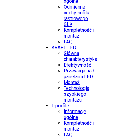
ogólne
Odmienne
cechy sufitu
rastrowego
GLK
Kompletność i
montaż
FAQ
KRAFT LED
Główna
charakterystyka
Efektywność
Przewaga nad
panelami LED
Montaż
Technologia
szybkiego
montażu
T-profile
Informacje
ogólne
Kompletność i
montaż
FAQ