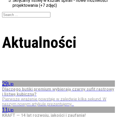
Skręcamy listwę w kształt spirali - nowe możliwości
projektowania (+7 zdjęć)
Aktualności
29
Lip
Dlaczego butiki premium wybierają czarny sufit rastrowy
i listwę kubiczną?
Pierwsze wrażenie powstaje w zaledwie kilka sekund. W
naszym nowym artykule prezentujemy...
11
Lip
KRAFT — 14 lat rozwoju, jakości i zaufania!