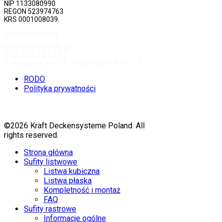
NIP 1133080990
REGON 523974763
KRS 0001008039.
Zobacz na mapie
office@kraftds.pl
+48 222 304 545
Pracujemy pn-pt od godziny 8 do 17
RODO
Polityka prywatności
©2026 Kraft Deckensysteme Poland. All
rights reserved.
Strona główna
Sufity listwowe
Listwa kubiczna
Listwa płaska
Kompletność i montaż
FAQ
Sufity rastrowe
Informacje ogólne