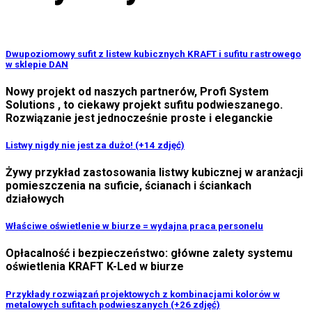
Dwupoziomowy sufit z listew kubicznych KRAFT i sufitu rastrowego
w sklepie DAN
Nowy projekt od naszych partnerów, Profi System
Solutions , to ciekawy projekt sufitu podwieszanego.
Rozwiązanie jest jednocześnie proste i eleganckie
Listwy nigdy nie jest za dużo! (+14 zdjęć)
Żywy przykład zastosowania listwy kubicznej w aranżacji
pomieszczenia na suficie, ścianach i ściankach
działowych
Właściwe oświetlenie w biurze = wydajna praca personelu
Opłacalność i bezpieczeństwo: główne zalety systemu
oświetlenia KRAFT K-Led w biurze
Przykłady rozwiązań projektowych z kombinacjami kolorów w
metalowych sufitach podwieszanych (+26 zdjęć)