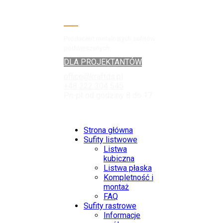
Producent metalowych sufitów
podwieszanych
DLA PROJEKTANTÓW
office@kraftds.pl
+48 222 304 545
Pn-pt od godziny 8 do 17
Strona główna
Sufity listwowe
Listwa
kubiczna
Listwa płaska
Kompletność i
montaż
FAQ
Sufity rastrowe
Informacje