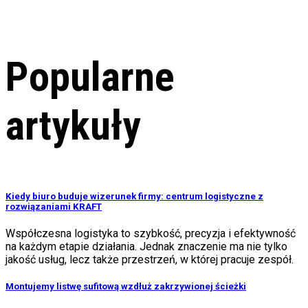
Popularne
artykuły
Kiedy biuro buduje wizerunek firmy: centrum logistyczne z
rozwiązaniami KRAFT
Współczesna logistyka to szybkość, precyzja i efektywność
na każdym etapie działania. Jednak znaczenie ma nie tylko
jakość usług, lecz także przestrzeń, w której pracuje zespół.
Montujemy listwę sufitową wzdłuż zakrzywionej ścieżki