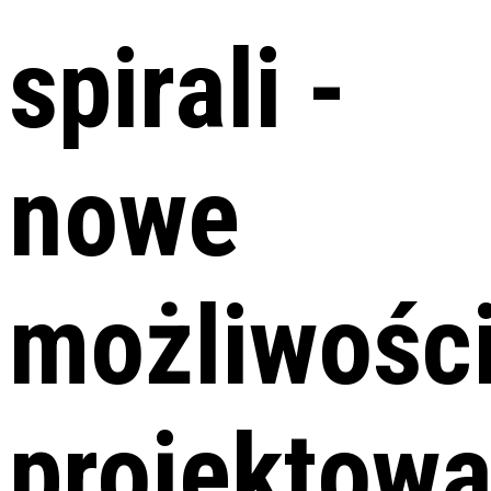
spirali -
nowe
możliwośc
projektowa