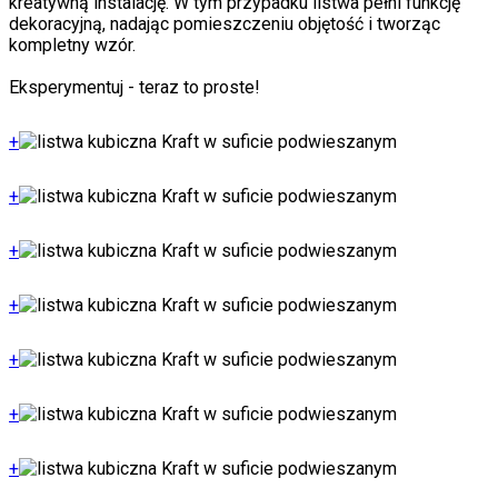
kreatywną instalację. W tym przypadku listwa pełni funkcję
dekoracyjną, nadając pomieszczeniu objętość i tworząc
kompletny wzór.
Eksperymentuj - teraz to proste!
+
+
+
+
+
+
+