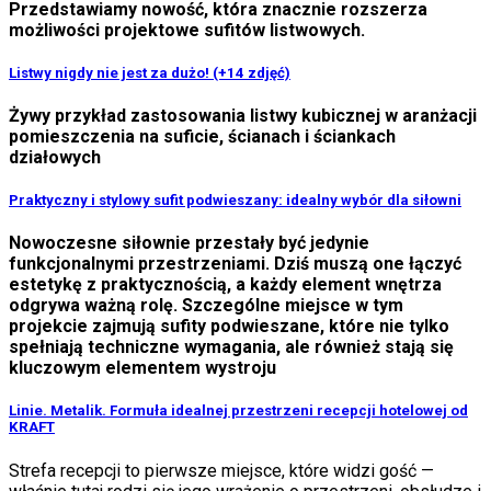
Przedstawiamy nowość, która znacznie rozszerza
możliwości projektowe sufitów listwowych.
Listwy nigdy nie jest za dużo! (+14 zdjęć)
Żywy przykład zastosowania listwy kubicznej w aranżacji
pomieszczenia na suficie, ścianach i ściankach
działowych
Praktyczny i stylowy sufit podwieszany: idealny wybór dla siłowni
Nowoczesne siłownie przestały być jedynie
funkcjonalnymi przestrzeniami. Dziś muszą one łączyć
estetykę z praktycznością, a każdy element wnętrza
odgrywa ważną rolę. Szczególne miejsce w tym
projekcie zajmują sufity podwieszane, które nie tylko
spełniają techniczne wymagania, ale również stają się
kluczowym elementem wystroju
Linie. Metalik. Formuła idealnej przestrzeni recepcji hotelowej od
KRAFT
Strefa recepcji to pierwsze miejsce, które widzi gość —