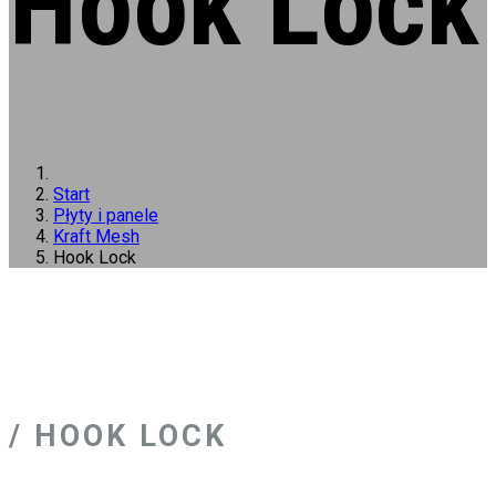
Hook Lock
Start
Płyty i panele
Kraft Mesh
Hook Lock
/ HOOK LOCK