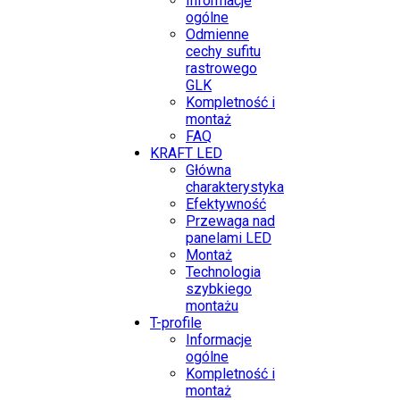
Informacje
ogólne
Odmienne
cechy sufitu
rastrowego
GLK
Kompletność i
montaż
FAQ
KRAFT LED
Główna
charakterystyka
Efektywność
Przewaga nad
panelami LED
Montaż
Technologia
szybkiego
montażu
T-profile
Informacje
ogólne
Kompletność i
montaż