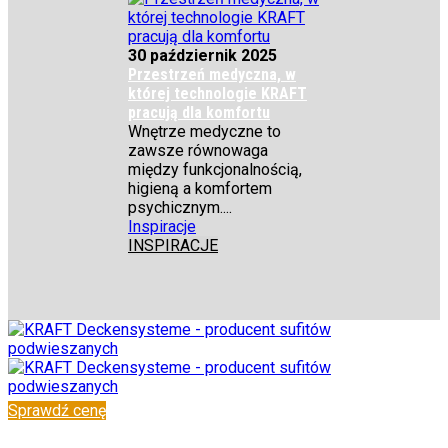
30 październik 2025
Przestrzeń medyczna, w
której technologie KRAFT
pracują dla komfortu
Wnętrze medyczne to
zawsze równowaga
między funkcjonalnością,
higieną a komfortem
psychicznym....
Inspiracje
INSPIRACJE
Sprawdź cenę
✆
+48 222 304 545