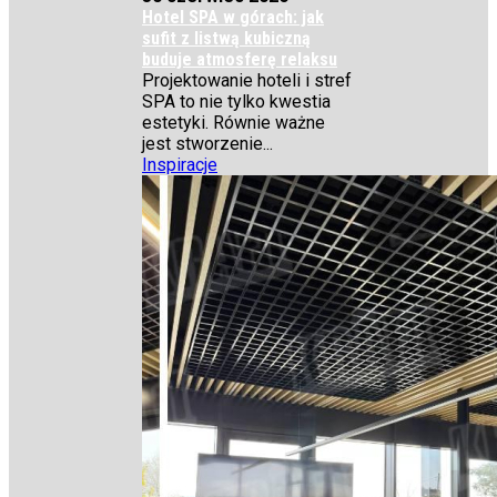
Hotel SPA w górach: jak
sufit z listwą kubiczną
buduje atmosferę relaksu
Projektowanie hoteli i stref
SPA to nie tylko kwestia
estetyki. Równie ważne
jest stworzenie...
Inspiracje