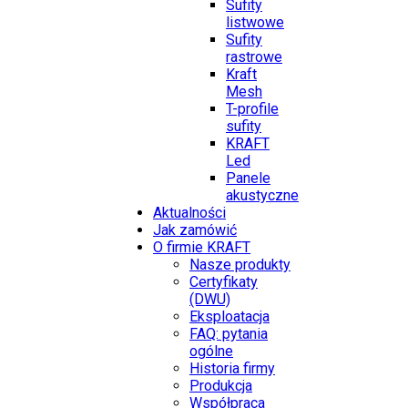
Sufity
listwowe
Sufity
rastrowe
Kraft
Mesh
T-profile
sufity
KRAFT
Led
Panele
akustyczne
Aktualności
Jak zamówić
O firmie KRAFT
Nasze produkty
Certyfikaty
(DWU)
Eksploatacja
FAQ: pytania
ogólne
Historia firmy
Produkcja
Współpraca