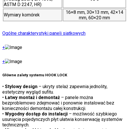
ASTM D 2247, HR)
16×8 mm, 30×13 mm, 42×14
Wymiary komórek
mm, 60×20 mm
Ogólne charakterystyki paneli siatkowych
+
+
Główne zalety systemu
HOOK LOCK
•
Stylowy design
– ukryty stelaż zapewnia jednolity,
estetyczny wygląd sufitu.
•
Łatwy montaż i demontaż
– panele można
bezproblemowo zdejmować i ponownie instalować bez
konieczności demontażu całej konstrukcji.
•
Wygodny dostęp do instalacji
– możliwość szybkiego
usunięcia pojedynczych płyt ułatwia konserwację systemów
technicznych.