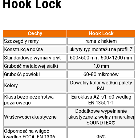
Hook Lock
Cechy
Hook Lock
Szczegóły ramy
rama z hakiem
Konstrukcja nośna
ukryty typ montażu na profil Z
Standardowe wymiary płyt
600×600 mm, 600×1200 mm
Grubość metalowej siatki
1,0 mm
Grubość powłoki
60-80 mikronów
Dowolny kolor według palety
Kolory
RAL
Klasa bezpieczeństwa
Euroklasa A2-s1, d0 według
pożarowego
EN 13501-1
Dodatkowe wypełnienie
Właściwości akustyczne
akustyczne z wełny mineralnej
SOUNDTEX®
Odporność na wilgoć
(według ECCA, EN 1396,
95%