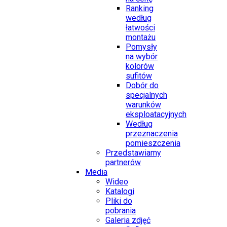
Ranking
według
łatwości
montażu
Pomysły
na wybór
kolorów
sufitów
Dobór do
specjalnych
warunków
eksploatacyjnych
Według
przeznaczenia
pomieszczenia
Przedstawiamy
partnerów
Media
Wideo
Katalogi
Pliki do
pobrania
Galeria zdjęć