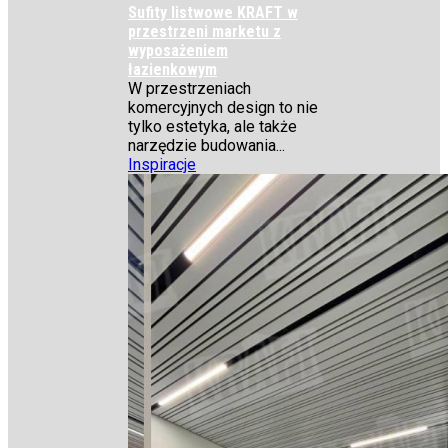
Sufity listwowe KRAFT w
przestrzeni marketu z
wyposażeniem
łazienkowym
W przestrzeniach
komercyjnych design to nie
tylko estetyka, ale także
narzędzie budowania...
Inspiracje