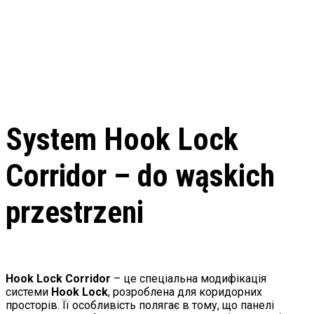
System Hook Lock
Corridor – do wąskich
przestrzeni
Hook Lock Corridor
– це спеціальна модифікація
системи
Hook Lock
, розроблена для коридорних
просторів. Її особливість полягає в тому, що панелі