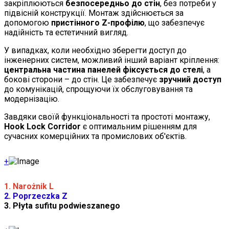
закріплюються
безпосередньо до стін
, без потреби у
підвісній конструкції. Монтаж здійснюється за
допомогою
пристінного Z-профілю
, що забезпечує
надійність та естетичний вигляд.
У випадках, коли необхідно зберегти доступ до
інженерних систем, можливий інший варіант кріплення:
центральна частина панелей фіксується до стелі
, а
бокові сторони – до стін. Це забезпечує
зручний доступ
до комунікацій, спрощуючи їх обслуговування та
модернізацію.
Завдяки своїй функціональності та простоті монтажу,
Hook Lock Corridor
є оптимальним рішенням для
сучасних комерційних та промислових об'єктів.
+
1. Narożnik L
2. Poprzeczka Z
3. Płyta sufitu podwieszanego