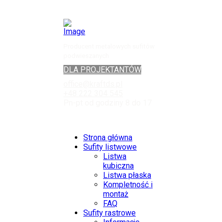
Producent metalowych sufitów
podwieszanych
DLA PROJEKTANTÓW
office@kraftds.pl
+48 222 304 545
Pn-pt od godziny 8 do 17
Strona główna
Sufity listwowe
Listwa
kubiczna
Listwa płaska
Kompletność i
montaż
FAQ
Sufity rastrowe