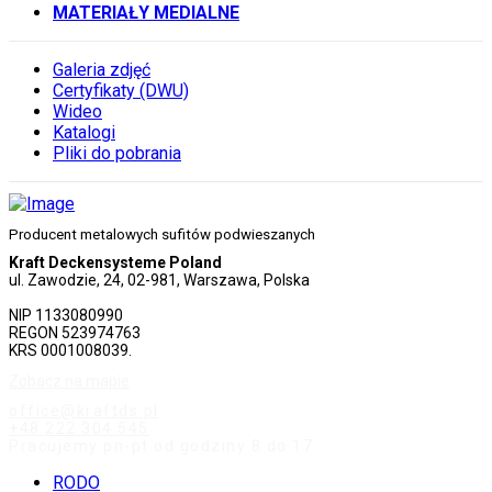
MATERIAŁY MEDIALNE
Galeria zdjęć
Certyfikaty (DWU)
Wideo
Katalogi
Pliki do pobrania
Producent metalowych sufitów podwieszanych
Kraft Deckensysteme Poland
ul. Zawodzie, 24, 02-981, Warszawa, Polska
NIP 1133080990
REGON 523974763
KRS 0001008039.
Zobacz na mapie
office@kraftds.pl
+48 222 304 545
Pracujemy pn-pt od godziny 8 do 17
RODO