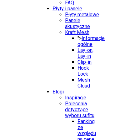
FAQ
Płyty i panele
Płyty metalowe
Panele
akustyczne
Kraft Mesh
">
Informacje
ogólne
Lay-on,
Lay-in
Clip-in
Hook
Lock
Mesh
Cloud
Blogi
Inspiracje
Polecenia
dotyczące
wyboru sufitu
Ranking
ze
względu
na cenę