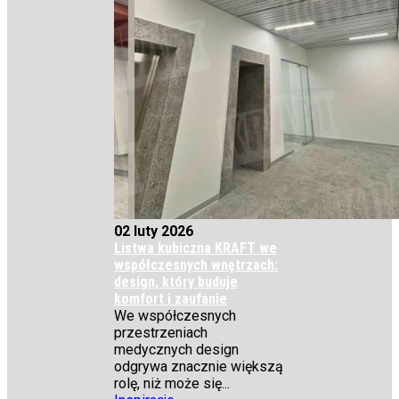
02 luty 2026
Listwa kubiczna KRAFT we
współczesnych wnętrzach:
design, który buduje
komfort i zaufanie
We współczesnych
przestrzeniach
medycznych design
odgrywa znacznie większą
rolę, niż może się...