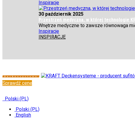
Inspiracje
30 październik 2025
Przestrzeń medyczna, w której technologie K
Wnętrze medyczne to zawsze równowaga międz
Inspiracje
INSPIRACJE
Sprawdź cenę
✆
+48 222 304 545
Polski (PL)
Polski (PL)
English