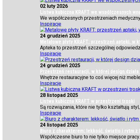
02 luty 2026
Listwa kubiczna KRAFT we współczesnych wnętr
We współczesnych przestrzeniach medycznych
Inspiracje
24 grudzień 2025
Metalowe płyty KRAFT: przestrzeń apteki, w k
Apteka to przestrzeń szczególnej odpowiedzia
Inspiracje
24 grudzień 2025
Przestrzeń restauracji, w której design dział
Wnętrze restauracyjne to coś więcej niż meble, ś
Inspiracje
28 listopad 2025
Listwa kubiczna KRAFT w przestrzeni troski
Są rozwiązania, które nie tylko kształtują sty
Inspiracje
24 listopad 2025
Biuro z charakterem: lekkość, światło i rytm
Współczesne biuro to nie tylko miejsce pracy.