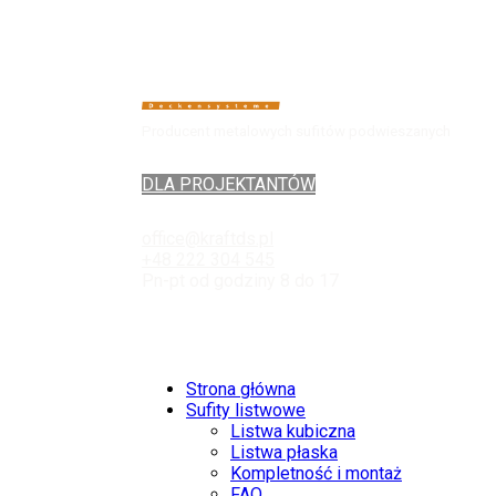
Producent metalowych sufitów podwieszanych
DLA PROJEKTANTÓW
office@kraftds.pl
+48 222 304 545
Pn-pt od godziny 8 do 17
Strona główna
Sufity listwowe
Listwa kubiczna
Listwa płaska
Kompletność i montaż
FAQ