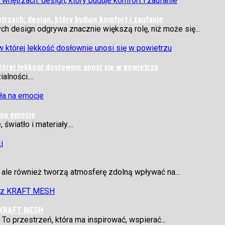
zach: design, który buduje komfort i zaufanie
 design odgrywa znacznie większą rolę, niż może się...
tórej lekkość dosłownie unosi się w powietrzu
lności....
a na emocje
wiatło i materiały....
l, ale również tworzą atmosferę zdolną wpływać na...
 z KRAFT MESH
 To przestrzeń, która ma inspirować, wspierać...