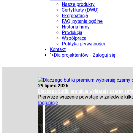
Nasze produkty
Certyfikaty (DWU)
Eksploatacja
FAQ: pytania ogólne
Historia firmy
Produkcja
Współpraca
Polityka prywatności
Kontakt
">
Dla projektantów - Zaloguj się
29 lipiec 2026
Dlaczego butiki premium wybierają czarny sufit
Pierwsze wrażenie powstaje w zaledwie kilka 
Inspiracje