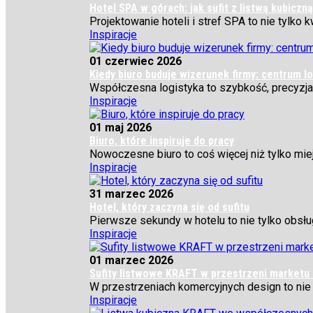
Hotel SPA w górach: jak sufit z listwą kubiczn
Projektowanie hoteli i stref SPA to nie tylko 
Inspiracje
01 czerwiec 2026
Kiedy biuro buduje wizerunek firmy: centrum 
Współczesna logistyka to szybkość, precyzja 
Inspiracje
01 maj 2026
Biuro, które inspiruje do pracy
Nowoczesne biuro to coś więcej niż tylko miejs
Inspiracje
31 marzec 2026
Hotel, który zaczyna się od sufitu
Pierwsze sekundy w hotelu to nie tylko obsłu
Inspiracje
01 marzec 2026
Sufity listwowe KRAFT w przestrzeni market
W przestrzeniach komercyjnych design to nie t
Inspiracje