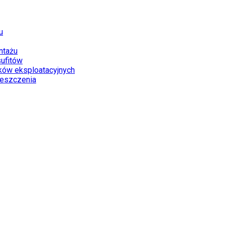
u
ntażu
ufitów
ków eksploatacyjnych
eszczenia