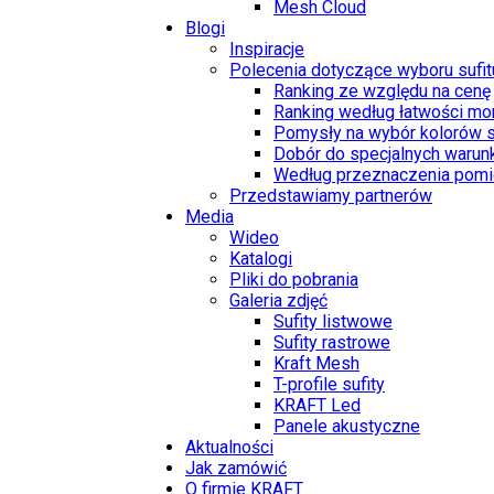
Mesh Cloud
Blogi
Inspiracje
Polecenia dotyczące wyboru sufit
Ranking ze względu na cenę
Ranking według łatwości mo
Pomysły na wybór kolorów s
Dobór do specjalnych warun
Według przeznaczenia pomi
Przedstawiamy partnerów
Media
Wideo
Katalogi
Pliki do pobrania
Galeria zdjęć
Sufity listwowe
Sufity rastrowe
Kraft Mesh
T-profile sufity
KRAFT Led
Panele akustyczne
Aktualności
Jak zamówić
O firmie KRAFT