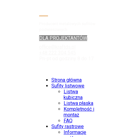
Producent metalowych sufitów
podwieszanych
DLA PROJEKTANTÓW
office@kraftds.pl
+48 222 304 545
Pn-pt od godziny 8 do 17
Strona główna
Sufity listwowe
Listwa
kubiczna
Listwa płaska
Kompletność i
montaż
FAQ
Sufity rastrowe
Informacje