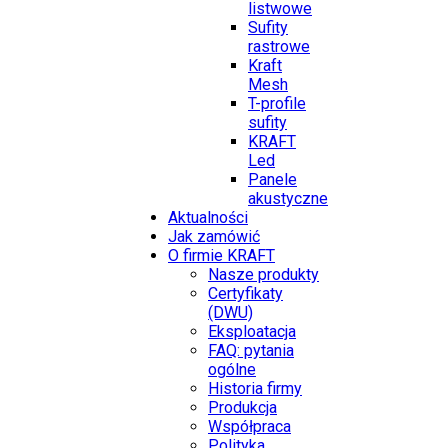
listwowe
Sufity
rastrowe
Kraft
Mesh
T-profile
sufity
KRAFT
Led
Panele
akustyczne
Aktualności
Jak zamówić
O firmie KRAFT
Nasze produkty
Certyfikaty
(DWU)
Eksploatacja
FAQ: pytania
ogólne
Historia firmy
Produkcja
Współpraca
Polityka