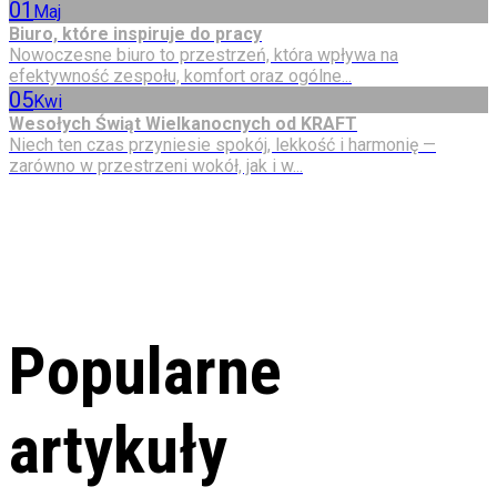
01
Maj
Biuro, które inspiruje do pracy
Nowoczesne biuro to przestrzeń, która wpływa na
efektywność zespołu, komfort oraz ogólne...
05
Kwi
Wesołych Świąt Wielkanocnych od KRAFT
Niech ten czas przyniesie spokój, lekkość i harmonię —
zarówno w przestrzeni wokół, jak i w...
Popularne
artykuły