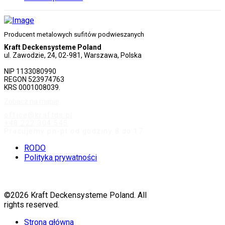
Producent metalowych sufitów podwieszanych
Kraft Deckensysteme Poland
ul. Zawodzie, 24, 02-981, Warszawa, Polska
NIP 1133080990
REGON 523974763
KRS 0001008039.
Zobacz na mapie
office@kraftds.pl
+48 222 304 545
Pracujemy pn-pt od godziny 8 do 17
RODO
Polityka prywatności
©2026 Kraft Deckensysteme Poland. All
rights reserved.
Strona główna