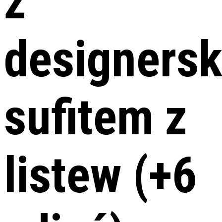
z
designers
sufitem z
listew (+6