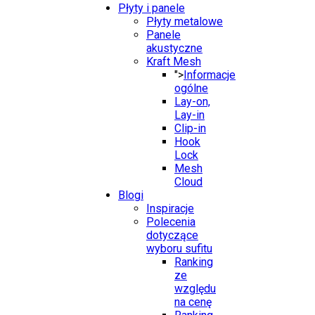
Płyty i panele
Płyty metalowe
Panele
akustyczne
Kraft Mesh
">
Informacje
ogólne
Lay-on,
Lay-in
Clip-in
Hook
Lock
Mesh
Cloud
Blogi
Inspiracje
Polecenia
dotyczące
wyboru sufitu
Ranking
ze
względu
na cenę