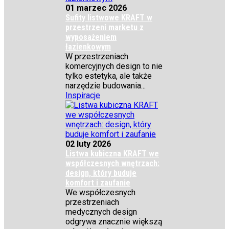
01 marzec 2026
Sufity listwowe KRAFT w
przestrzeni marketu z
wyposażeniem
łazienkowym
W przestrzeniach
komercyjnych design to nie
tylko estetyka, ale także
narzędzie budowania...
Inspiracje
02 luty 2026
Listwa kubiczna KRAFT we
współczesnych wnętrzach:
design, który buduje
komfort i zaufanie
We współczesnych
przestrzeniach
medycznych design
odgrywa znacznie większą