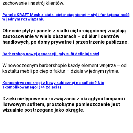
zachowanie i nastrój klientów.
Panele KRAFT Mesh z siatki cięto-ciągnionej – styl i funkcjonalność
w jednym rozwiązaniu
Obecnie płyty i panele z siatki cięto-ciągnionej znajdują
zastosowanie w wielu obszarach – od biur i centrów
handlowych, po domy prywatne i przestrzenie publiczne.
Barbershop nowej generacji: gdy sufit definiuje styl
W nowoczesnym barbershopie każdy element wnętrza – od
kształtu mebli po ciepło faktur – działa w jednym rytmie.
Koncentryczne kręgi z liswy kubicznej na suficie? Nic
skomplikowanego! (+4 zdjęcia)
Dzięki nietypowemu rozwiązaniu z okrągłymi lampami i
listwowym sufitem, prostokątne pomieszczenie jest
wizualnie postrzegane jako okrągłe.