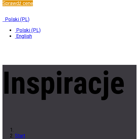
Sprawdź cenę
✆
+48 222 304 545
Polski (PL)
Polski (PL)
English
Inspiracje
Start