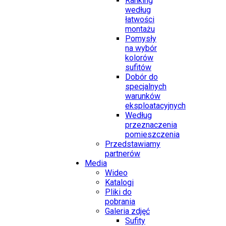
Ranking
według
łatwości
montażu
Pomysły
na wybór
kolorów
sufitów
Dobór do
specjalnych
warunków
eksploatacyjnych
Według
przeznaczenia
pomieszczenia
Przedstawiamy
partnerów
Media
Wideo
Katalogi
Pliki do
pobrania
Galeria zdjęć
Sufity