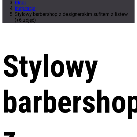
Blogi
Inspiracje
Stylowy barbershop z designerskim sufitem z listew
(+6 zdjęć)
Stylowy
barbersho