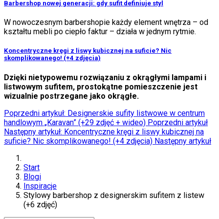
Barbershop nowej generacji: gdy sufit definiuje styl
W nowoczesnym barbershopie każdy element wnętrza – od
kształtu mebli po ciepło faktur – działa w jednym rytmie.
Koncentryczne kręgi z liswy kubicznej na suficie? Nic
skomplikowanego! (+4 zdjęcia)
Dzięki nietypowemu rozwiązaniu z okrągłymi lampami i
listwowym sufitem, prostokątne pomieszczenie jest
wizualnie postrzegane jako okrągłe.
Poprzedni artykuł: Designerskie sufity listwowe w centrum
handlowym „Karavan” (+29 zdjęć + wideo)
Poprzedni artykuł
Następny artykuł: Koncentryczne kręgi z liswy kubicznej na
suficie? Nic skomplikowanego! (+4 zdjęcia)
Następny artykuł
Start
Blogi
Inspiracje
Stylowy barbershop z designerskim sufitem z listew
(+6 zdjęć)