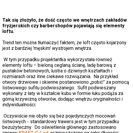
Tak się złożyło, że dość często we wnętrzach zakładów
fryzjerskich czy barbershopów pojawiają się elementy
loftu.
Trend ten można tłumaczyć faktem, że loft często kojarzony
jest z bardziej 'męskim' wystrojem wnętrza.
W tym przypadku projektantka wykorzystała również
elementy loftu – bieloną ceglaną ścianę, ladę barową z
pustaków betonowych, lustra o dziwnych kształtach i
rozmiarach oraz inne ciekawe rozwiązania. Na przykład
otwory drzwiowe i okienne postanowiono „pobić” za pomocą
listwowego sufitu podwieszanego. Sufit podwieszany
wykonany z łaty w kształcie kubu w formie łuku podąża za
górną krzywizną otworów, dodając wnętrzu oryginalności i
indywidualności.
Oczywiście nie obyło się bez pojedynczych mocowań
listwowych - standardowy trawers jest w tym przypadku
bezużyteczny. Do oświetlenia głównego zastosowano
oprawy
KRAFT G-Led
, rozmieszczone na całej długości