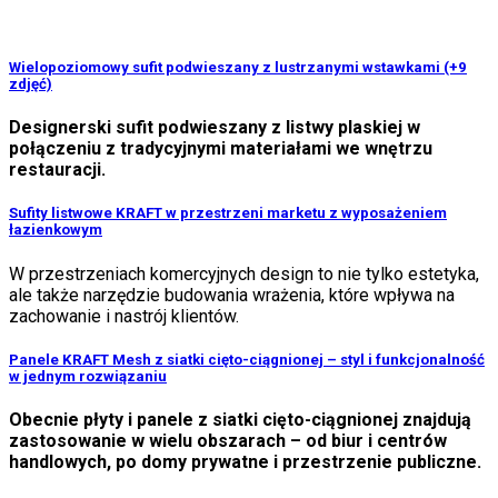
Wielopoziomowy sufit podwieszany z lustrzanymi wstawkami (+9
zdjęć)
Designerski sufit podwieszany z listwy plaskiej w
połączeniu z tradycyjnymi materiałami we wnętrzu
restauracji.
Sufity listwowe KRAFT w przestrzeni marketu z wyposażeniem
łazienkowym
W przestrzeniach komercyjnych design to nie tylko estetyka,
ale także narzędzie budowania wrażenia, które wpływa na
zachowanie i nastrój klientów.
Panele KRAFT Mesh z siatki cięto-ciągnionej – styl i funkcjonalność
w jednym rozwiązaniu
Obecnie płyty i panele z siatki cięto-ciągnionej znajdują
zastosowanie w wielu obszarach – od biur i centrów
handlowych, po domy prywatne i przestrzenie publiczne.