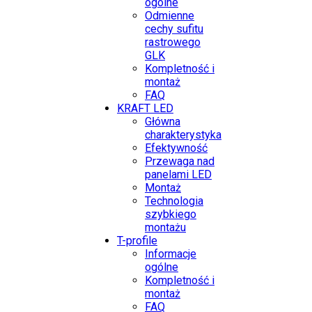
ogólne
Odmienne
cechy sufitu
rastrowego
GLK
Kompletność i
montaż
FAQ
KRAFT LED
Główna
charakterystyka
Efektywność
Przewaga nad
panelami LED
Montaż
Technologia
szybkiego
montażu
T-profile
Informacje
ogólne
Kompletność i
montaż
FAQ