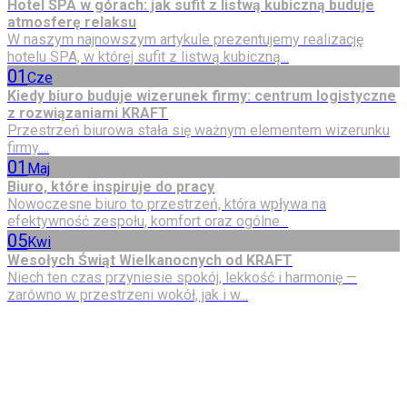
Hotel SPA w górach: jak sufit z listwą kubiczną buduje
atmosferę relaksu
W naszym najnowszym artykule prezentujemy realizację
hotelu SPA, w której sufit z listwą kubiczną...
01
Cze
Kiedy biuro buduje wizerunek firmy: centrum logistyczne
z rozwiązaniami KRAFT
Przestrzeń biurowa stała się ważnym elementem wizerunku
firmy....
01
Maj
Biuro, które inspiruje do pracy
Nowoczesne biuro to przestrzeń, która wpływa na
efektywność zespołu, komfort oraz ogólne...
05
Kwi
Wesołych Świąt Wielkanocnych od KRAFT
Niech ten czas przyniesie spokój, lekkość i harmonię —
zarówno w przestrzeni wokół, jak i w...