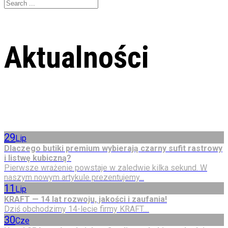
Aktualności
29
Lip
Dlaczego butiki premium wybierają czarny sufit rastrowy
i listwę kubiczną?
Pierwsze wrażenie powstaje w zaledwie kilka sekund. W
naszym nowym artykule prezentujemy...
11
Lip
KRAFT — 14 lat rozwoju, jakości i zaufania!
Dziś obchodzimy 14-lecie firmy KRAFT....
30
Cze