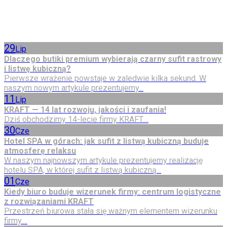
29
Lip
Dlaczego butiki premium wybierają czarny sufit rastrowy
i listwę kubiczną?
Pierwsze wrażenie powstaje w zaledwie kilka sekund. W
naszym nowym artykule prezentujemy...
11
Lip
KRAFT — 14 lat rozwoju, jakości i zaufania!
Dziś obchodzimy 14-lecie firmy KRAFT....
30
Cze
Hotel SPA w górach: jak sufit z listwą kubiczną buduje
atmosferę relaksu
W naszym najnowszym artykule prezentujemy realizację
hotelu SPA, w której sufit z listwą kubiczną...
01
Cze
Kiedy biuro buduje wizerunek firmy: centrum logistyczne
z rozwiązaniami KRAFT
Przestrzeń biurowa stała się ważnym elementem wizerunku
firmy....