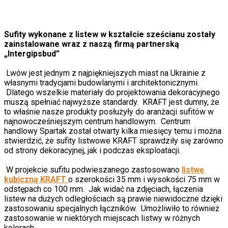
Sufity wykonane z listew w kształcie sześcianu zostały
zainstalowane wraz z naszą firmą partnerską
„Intergіpsbud”
Lwów jest jednym z najpiękniejszych miast na Ukrainie z
własnymi tradycjami budowlanymi i architektonicznymi.
Dlatego wszelkie materiały do ​​projektowania dekoracyjnego
muszą spełniać najwyższe standardy. KRAFT jest dumny, że
to właśnie nasze produkty posłużyły do ​​aranżacji sufitów w
najnowocześniejszym centrum handlowym. Centrum
handlowy Spartak został otwarty kilka miesięcy temu i można
stwierdzić, że sufity listwowe KRAFT sprawdziły się zarówno
od strony dekoracyjnej, jak i podczas eksploatacji.
W projekcie sufitu podwieszanego zastosowano
listwę
kubiczną KRAFT
o szerokości 35 mm i wysokości 75 mm w
odstępach co 100 mm. Jak widać na zdjęciach, łączenia
listew na dużych odległościach są prawie niewidoczne dzięki
zastosowaniu specjalnych łączników. Umożliwiło to również
zastosowanie w niektórych miejscach listwy w różnych
kolorach.