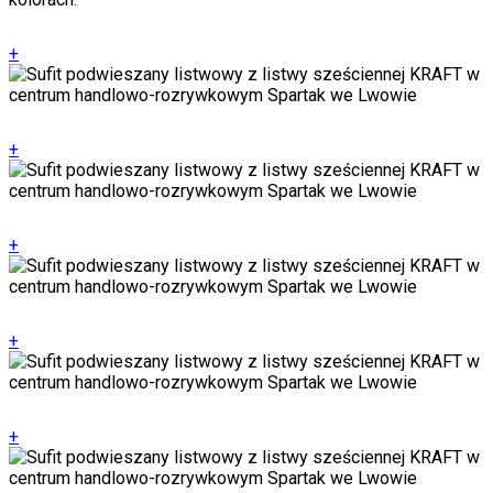
+
+
+
+
+