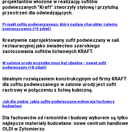
projektantów włożone w realizację sufitów
podwieszanych "Kraft" stworzyły stylową i przytulną
przestrzeń dla odwiedzających.
Projekt sufitu podwieszanego, który nadaje charakter całemu
pomieszczeniu (+9 zdjęć)
Kreatywnie zaprojektowany sufit podwieszany w sali
restauracyjnej jako świadectwo szerokiego
zastosowania sufitów listwowych KRAFT.
W salonie urody wszystko musi być idealne - nawet sufit
podwieszany (+8 zdjęć)
Idealnym rozwiązaniem konstrukcyjnym od firmy KRAFT
dla sufitu podwieszanego w salonie urody jest sufit
rastrowy w połączeniu z listwą kubiczną.
Jak dla siebie: jakie sufity podwieszane wybierają fachowcy
budowlani
Dla fachowców od remontów i budowy wyborem są tylko
najlepsze materiały budowlane: nowe centrum handlowe
OLDI w Żytomierzu