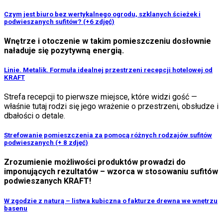
Czym jest biuro bez wertykalnego ogrodu, szklanych ścieżek i
podwieszanych sufitów? (+6 zdjęć)
Wnętrze i otoczenie w takim pomieszczeniu dosłownie
naładuje się pozytywną energią.
Linie. Metalik. Formuła idealnej przestrzeni recepcji hotelowej od
KRAFT
Strefa recepcji to pierwsze miejsce, które widzi gość —
właśnie tutaj rodzi się jego wrażenie o przestrzeni, obsłudze i
dbałości o detale.
Strefowanie pomieszczenia za pomocą różnych rodzajów sufitów
podwieszanych (+ 8 zdjęć)
Zrozumienie możliwości produktów prowadzi do
imponujących rezultatów – wzorca w stosowaniu sufitów
podwieszanych KRAFT!
W zgodzie z naturą – listwa kubiczna o fakturze drewna we wnętrzu
basenu