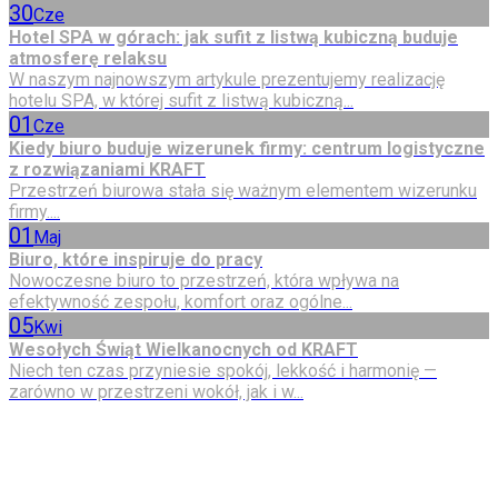
30
Cze
Hotel SPA w górach: jak sufit z listwą kubiczną buduje
atmosferę relaksu
W naszym najnowszym artykule prezentujemy realizację
hotelu SPA, w której sufit z listwą kubiczną...
01
Cze
Kiedy biuro buduje wizerunek firmy: centrum logistyczne
z rozwiązaniami KRAFT
Przestrzeń biurowa stała się ważnym elementem wizerunku
firmy....
01
Maj
Biuro, które inspiruje do pracy
Nowoczesne biuro to przestrzeń, która wpływa na
efektywność zespołu, komfort oraz ogólne...
05
Kwi
Wesołych Świąt Wielkanocnych od KRAFT
Niech ten czas przyniesie spokój, lekkość i harmonię —
zarówno w przestrzeni wokół, jak i w...