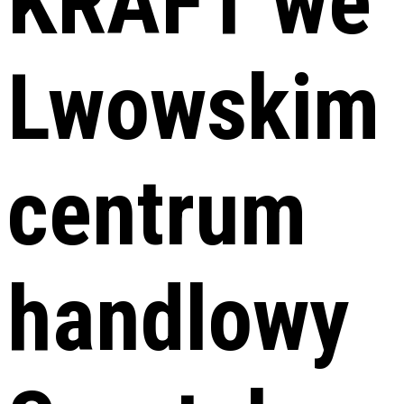
KRAFT we
Lwowskim
centrum
handlowy