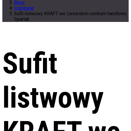
Blogi
Inspiracje
Sufit listwowy KRAFT we Lwowskim centrum handlowy
Spartak
Sufit
listwowy