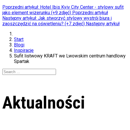
Poprzedni artykuł: Hotel Ibis Kyiv City Center - stylowy sufit
jako element wizerunku (+9 zdjęć)
Poprzedni artykuł
Następny artykuł: Jak stworzyć stylowy wystrój biura i
zaoszczędzić na oświetleniu? (+7 zdjęć)
Następny artykuł
Start
Blogi
Inspiracje
Sufit listwowy KRAFT we Lwowskim centrum handlowy
Spartak
Aktualności