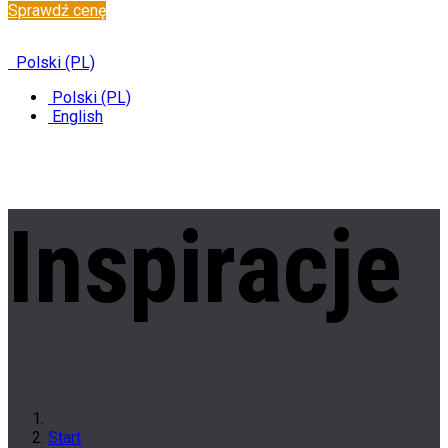
Sprawdź cenę
✆
+48 222 304 545
Polski (PL)
Polski (PL)
English
Inspiracje
Start