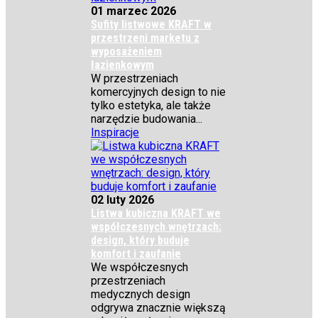
01 marzec 2026
Sufity listwowe KRAFT w
przestrzeni marketu z
wyposażeniem
łazienkowym
W przestrzeniach
komercyjnych design to nie
tylko estetyka, ale także
narzędzie budowania...
Inspiracje
02 luty 2026
Listwa kubiczna KRAFT we
współczesnych wnętrzach:
design, który buduje
komfort i zaufanie
We współczesnych
przestrzeniach
medycznych design
odgrywa znacznie większą