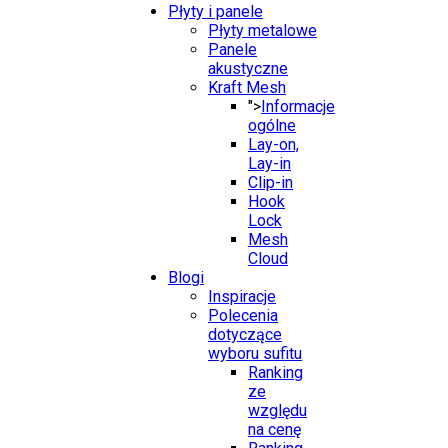
Płyty i panele
Płyty metalowe
Panele
akustyczne
Kraft Mesh
">
Informacje
ogólne
Lay-on,
Lay-in
Clip-in
Hook
Lock
Mesh
Cloud
Blogi
Inspiracje
Polecenia
dotyczące
wyboru sufitu
Ranking
ze
względu
na cenę