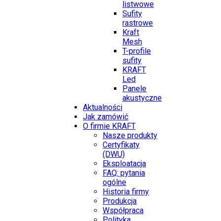
listwowe
Sufity
rastrowe
Kraft
Mesh
T-profile
sufity
KRAFT
Led
Panele
akustyczne
Aktualności
Jak zamówić
O firmie KRAFT
Nasze produkty
Certyfikaty
(DWU)
Eksploatacja
FAQ: pytania
ogólne
Historia firmy
Produkcja
Współpraca
Polityka