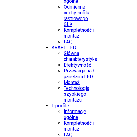
ogólne
Odmienne
cechy sufitu
rastrowego
GLK
Kompletność i
montaż
FAQ
KRAFT LED
Główna
charakterystyka
Efektywność
Przewaga nad
panelami LED
Montaż
Technologia
szybkiego
montażu
T-profile
Informacje
ogólne
Kompletność i
montaż
FAQ