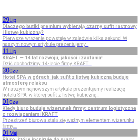
29
Lip
Dlaczego butiki premium wybierają czarny sufit rastrowy
i listwę kubiczną?
Pierwsze wrażenie powstaje w zaledwie kilka sekund. W
naszym nowym artykule prezentujemy...
11
Lip
KRAFT — 14 lat rozwoju, jakości i zaufania!
Dziś obchodzimy 14-lecie firmy KRAFT....
30
Cze
Hotel SPA w górach: jak sufit z listwą kubiczną buduje
atmosferę relaksu
W naszym najnowszym artykule prezentujemy realizację
hotelu SPA, w której sufit z listwą kubiczną...
01
Cze
Kiedy biuro buduje wizerunek firmy: centrum logistyczne
z rozwiązaniami KRAFT
Przestrzeń biurowa stała się ważnym elementem wizerunku
firmy....
01
Maj
Biuro, które inspiruje do pracy