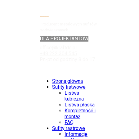
Producent metalowych sufitów
podwieszanych
DLA PROJEKTANTÓW
office@kraftds.pl
+48 222 304 545
Pn-pt od godziny 8 do 17
Strona główna
Sufity listwowe
Listwa
kubiczna
Listwa płaska
Kompletność i
montaż
FAQ
Sufity rastrowe
Informacje