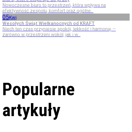
Nowoczesne biuro to przestrzeń, która wpływa na
efektywność zespołu, komfort oraz ogólne...
05
Kwi
Wesołych Świąt Wielkanocnych od KRAFT
Niech ten czas przyniesie spokój, lekkość i harmonię —
zarówno w przestrzeni wokół, jak i w...
Popularne
artykuły