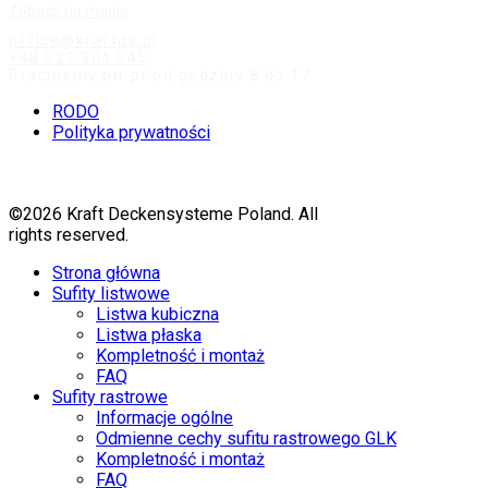
Zobacz na mapie
office@kraftds.pl
+48 222 304 545
Pracujemy pn-pt od godziny 8 do 17
RODO
Polityka prywatności
©2026 Kraft Deckensysteme Poland. All
rights reserved.
Strona główna
Sufity listwowe
Listwa kubiczna
Listwa płaska
Kompletność i montaż
FAQ
Sufity rastrowe
Informacje ogólne
Odmienne cechy sufitu rastrowego GLK
Kompletność i montaż
FAQ