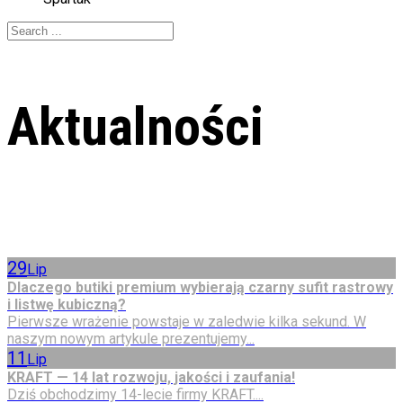
Aktualności
29
Lip
Dlaczego butiki premium wybierają czarny sufit rastrowy
i listwę kubiczną?
Pierwsze wrażenie powstaje w zaledwie kilka sekund. W
naszym nowym artykule prezentujemy...
11
Lip
KRAFT — 14 lat rozwoju, jakości i zaufania!
Dziś obchodzimy 14-lecie firmy KRAFT....