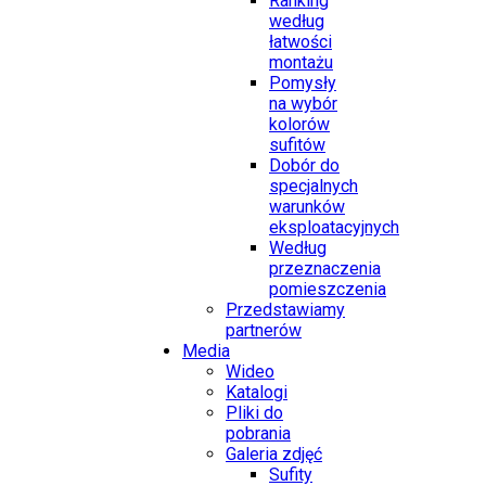
Ranking
według
łatwości
montażu
Pomysły
na wybór
kolorów
sufitów
Dobór do
specjalnych
warunków
eksploatacyjnych
Według
przeznaczenia
pomieszczenia
Przedstawiamy
partnerów
Media
Wideo
Katalogi
Pliki do
pobrania
Galeria zdjęć
Sufity