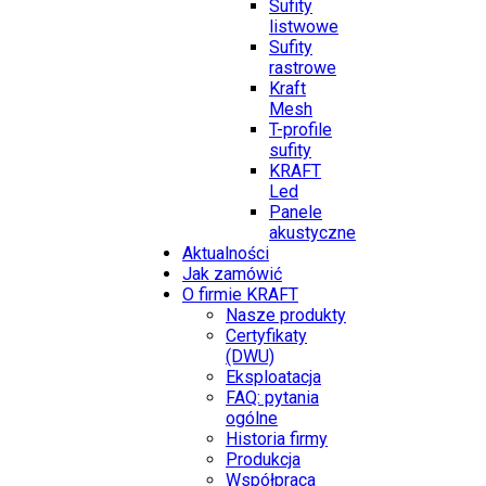
Sufity
listwowe
Sufity
rastrowe
Kraft
Mesh
T-profile
sufity
KRAFT
Led
Panele
akustyczne
Aktualności
Jak zamówić
O firmie KRAFT
Nasze produkty
Certyfikaty
(DWU)
Eksploatacja
FAQ: pytania
ogólne
Historia firmy
Produkcja
Współpraca