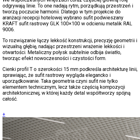
odgrywają linie. To one nadają rytm, porządkują przestrzeń i
tworzą poczucie harmonii. Dlatego w tym projekcie do
aranżacji recepcji hotelowej wybrano sufit podwieszany
KRAFT sufit rastrowy GLK 100×100 w odcieniu metalik RAL
9006.
To rozwiązanie łączy lekkość konstrukcji, precyzję geometrii i
wizualną głębię, nadając przestrzeni wrażenie lekkości i
otwartości. Metaliczny połysk subtelnie odbija światło,
tworząc efekt nowoczesności i czystości form.
Cienki profil T o szerokości 15 mm podkreśla architekturę linii,
sprawiając, że sufit rastrowy wygląda elegancko i
uporządkowanie. Taka geometria czyni sufit nie tylko
elementem technicznym, lecz także częścią kompozycji
architektonicznej, w której każdy detal współtworzy spójną
całość.
+