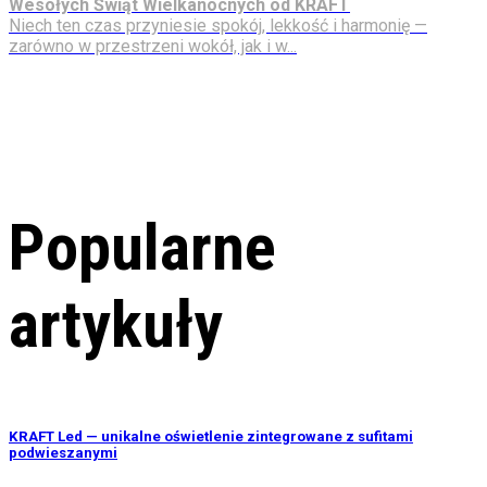
Wesołych Świąt Wielkanocnych od KRAFT
Niech ten czas przyniesie spokój, lekkość i harmonię —
zarówno w przestrzeni wokół, jak i w...
Popularne
artykuły
KRAFT Led — unikalne oświetlenie zintegrowane z sufitami
podwieszanymi