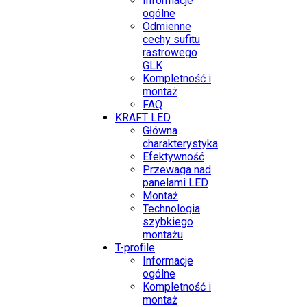
Informacje
ogólne
Odmienne
cechy sufitu
rastrowego
GLK
Kompletność i
montaż
FAQ
KRAFT LED
Główna
charakterystyka
Efektywność
Przewaga nad
panelami LED
Montaż
Technologia
szybkiego
montażu
T-profile
Informacje
ogólne
Kompletność i
montaż