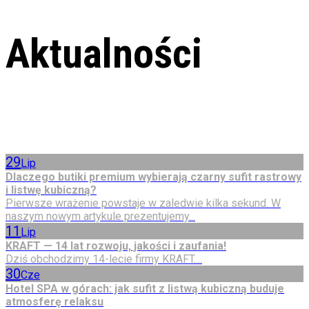
Aktualności
29
Lip
Dlaczego butiki premium wybierają czarny sufit rastrowy
i listwę kubiczną?
Pierwsze wrażenie powstaje w zaledwie kilka sekund. W
naszym nowym artykule prezentujemy...
11
Lip
KRAFT — 14 lat rozwoju, jakości i zaufania!
Dziś obchodzimy 14-lecie firmy KRAFT....
30
Cze
Hotel SPA w górach: jak sufit z listwą kubiczną buduje
atmosferę relaksu