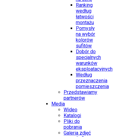
Ranking
według
łatwości
montażu
Pomysły
na wybór
kolorów
sufitów
Dobór do
specjalnych
warunków
eksploatacyjnych
Według
przeznaczenia
pomieszczenia
Przedstawiamy
partnerów
Media
Wideo
Katalogi
Pliki do
pobrania
Galeria zdjęć