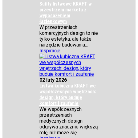
Sufity listwowe KRAFT w
przestrzeni marketu z
wyposażeniem
łazienkowym
W przestrzeniach
komercyjnych design to nie
tylko estetyka, ale także
narzędzie budowania...
Inspiracje
02 luty 2026
Listwa kubiczna KRAFT we
współczesnych wnętrzach:
design, który buduje
komfort i zaufanie
We współczesnych
przestrzeniach
medycznych design
odgrywa znacznie większą
rolę, niż może się...