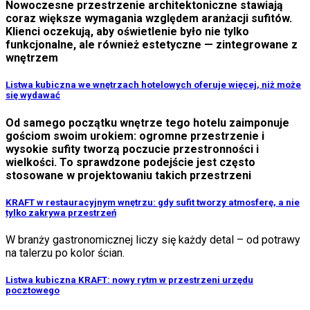
Nowoczesne przestrzenie architektoniczne stawiają
coraz większe wymagania względem aranżacji sufitów.
Klienci oczekują, aby oświetlenie było nie tylko
funkcjonalne, ale również estetyczne — zintegrowane z
wnętrzem
Listwa kubiczna we wnętrzach hotelowych oferuje więcej, niż może
się wydawać
Od samego początku wnętrze tego hotelu zaimponuje
gościom swoim urokiem: ogromne przestrzenie i
wysokie sufity tworzą poczucie przestronności i
wielkości. To sprawdzone podejście jest często
stosowane w projektowaniu takich przestrzeni
KRAFT w restauracyjnym wnętrzu: gdy sufit tworzy atmosferę, a nie
tylko zakrywa przestrzeń
W branży gastronomicznej liczy się każdy detal – od potrawy
na talerzu po kolor ścian.
Listwa kubiczna KRAFT: nowy rytm w przestrzeni urzędu
pocztowego