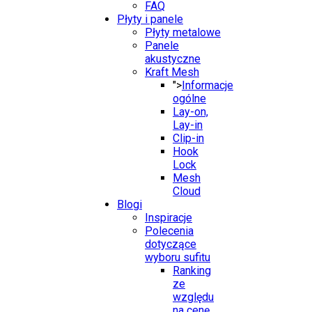
FAQ
Płyty i panele
Płyty metalowe
Panele
akustyczne
Kraft Mesh
">
Informacje
ogólne
Lay-on,
Lay-in
Clip-in
Hook
Lock
Mesh
Cloud
Blogi
Inspiracje
Polecenia
dotyczące
wyboru sufitu
Ranking
ze
względu
na cenę