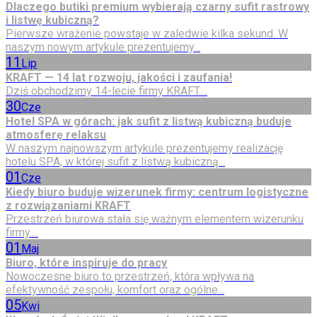
Dlaczego butiki premium wybierają czarny sufit rastrowy
i listwę kubiczną?
Pierwsze wrażenie powstaje w zaledwie kilka sekund. W
naszym nowym artykule prezentujemy...
11
Lip
KRAFT — 14 lat rozwoju, jakości i zaufania!
Dziś obchodzimy 14-lecie firmy KRAFT....
30
Cze
Hotel SPA w górach: jak sufit z listwą kubiczną buduje
atmosferę relaksu
W naszym najnowszym artykule prezentujemy realizację
hotelu SPA, w której sufit z listwą kubiczną...
01
Cze
Kiedy biuro buduje wizerunek firmy: centrum logistyczne
z rozwiązaniami KRAFT
Przestrzeń biurowa stała się ważnym elementem wizerunku
firmy....
01
Maj
Biuro, które inspiruje do pracy
Nowoczesne biuro to przestrzeń, która wpływa na
efektywność zespołu, komfort oraz ogólne...
05
Kwi