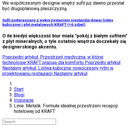
We współczesnym designie wnętrz sufit już dawno przestał
być drugoplanową płaszczyzną.
Sufit podwieszany z wykorzystaniem niestandardowej listwy
kubicznej i płyt metalowych KRAFT (+6 zdjęć)
O ile kiedyś większość biur miała "pokój z białym sufitem"
z płyt mineralnych, o tyle ostatnio wnętrza doczekały się
designerskiego akcentu.
Poprzedni artykuł: Przestrzeń medyczna, w której
technologie KRAFT pracują dla komfortu
Poprzedni artykuł
Następny artykuł: Listwa kubiczna: nowoczesny rytm w
projektowaniu restauracji
Następny artykuł
Start
Blogi
Inspiracje
Linie. Metalik. Formuła idealnej przestrzeni recepcji
hotelowej od KRAFT