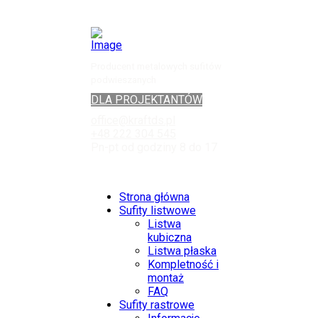
Producent metalowych sufitów
podwieszanych
DLA PROJEKTANTÓW
office@kraftds.pl
+48 222 304 545
Pn-pt od godziny 8 do 17
Strona główna
Sufity listwowe
Listwa
kubiczna
Listwa płaska
Kompletność i
montaż
FAQ
Sufity rastrowe