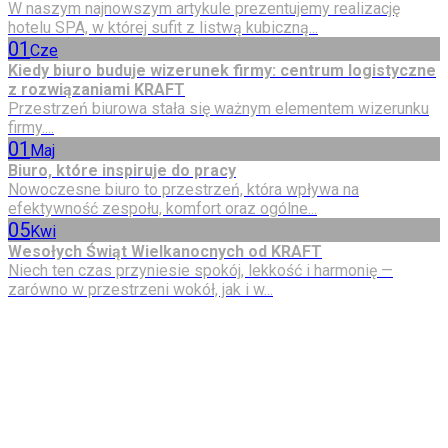
W naszym najnowszym artykule prezentujemy realizację
hotelu SPA, w której sufit z listwą kubiczną...
01
Cze
Kiedy biuro buduje wizerunek firmy: centrum logistyczne
z rozwiązaniami KRAFT
Przestrzeń biurowa stała się ważnym elementem wizerunku
firmy....
01
Maj
Biuro, które inspiruje do pracy
Nowoczesne biuro to przestrzeń, która wpływa na
efektywność zespołu, komfort oraz ogólne...
05
Kwi
Wesołych Świąt Wielkanocnych od KRAFT
Niech ten czas przyniesie spokój, lekkość i harmonię —
zarówno w przestrzeni wokół, jak i w...