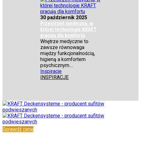
30 październik 2025
Przestrzeń medyczna, w
której technologie KRAFT
pracują dla komfortu
Wnętrze medyczne to
zawsze równowaga
między funkcjonalnością,
higieną a komfortem
psychicznym....
Inspiracje
INSPIRACJE
Sprawdź cenę
✆
+48 222 304 545