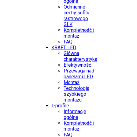
ogólne
Odmienne
cechy sufitu
rastrowego
GLK
Kompletność i
montaż
FAQ
KRAFT LED
Główna
charakterystyka
Efektywność
Przewaga nad
panelami LED
Montaż
Technologia
szybkiego
montażu
T-profile
Informacje
ogólne
Kompletność i
montaż
FAQ