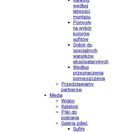
Ranking
według
łatwości
montażu
Pomysły
na wybór
kolorów
sufitów
Dobór do
specjalnych
warunków
eksploatacyjnych
Według
przeznaczenia
pomieszczenia
Przedstawiamy
partnerów
Media
Wideo
Katalogi
Pliki do
pobrania
Galeria zdjęć
Sufity