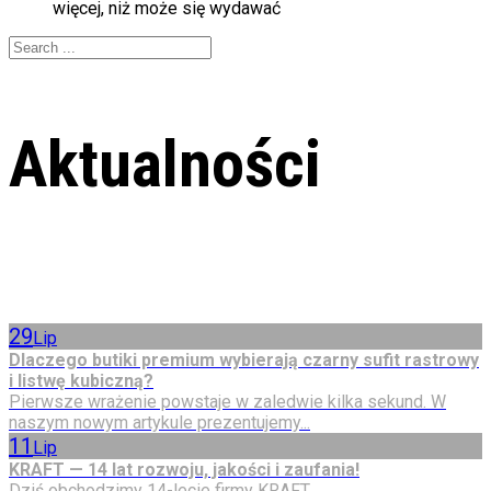
więcej, niż może się wydawać
Aktualności
29
Lip
Dlaczego butiki premium wybierają czarny sufit rastrowy
i listwę kubiczną?
Pierwsze wrażenie powstaje w zaledwie kilka sekund. W
naszym nowym artykule prezentujemy...
11
Lip
KRAFT — 14 lat rozwoju, jakości i zaufania!
Dziś obchodzimy 14-lecie firmy KRAFT....