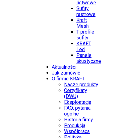
listwowe
Sufity
rastrowe
Kraft
Mesh
T-profile
sufity
KRAFT
Led
Panele
akustyczne
Aktualności
Jak zamówić
O firmie KRAFT
Nasze produkty
Certyfikaty
(DWU)
Eksploatacja
FAQ: pytania
ogólne
Historia firmy
Produkcja
Współpraca
Polityka