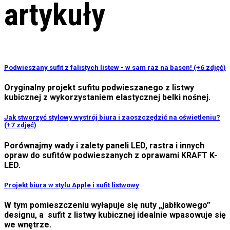
artykuły
Podwieszany sufit z falistych listew - w sam raz na basen! (+6 zdjęć)
Oryginalny projekt sufitu podwieszanego z listwy
kubicznej z wykorzystaniem elastycznej belki nośnej.
Jak stworzyć stylowy wystrój biura i zaoszczędzić na oświetleniu?
(+7 zdjęć)
Porównajmy wady i zalety paneli LED, rastra i innych
opraw do sufitów podwieszanych z oprawami KRAFT K-
LED.
Projekt biura w stylu Apple i sufit listwowy
W tym pomieszczeniu wyłapuje się nuty „jabłkowego”
designu, a sufit z listwy kubicznej idealnie wpasowuje się
we wnętrze.