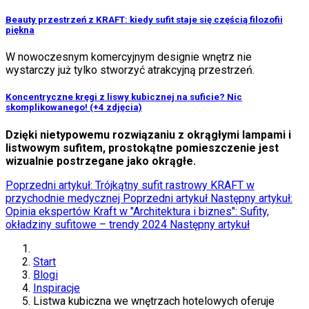
Beauty przestrzeń z KRAFT: kiedy sufit staje się częścią filozofii
piękna
W nowoczesnym komercyjnym designie wnętrz nie
wystarczy już tylko stworzyć atrakcyjną przestrzeń.
Koncentryczne kręgi z liswy kubicznej na suficie? Nic
skomplikowanego! (+4 zdjęcia)
Dzięki nietypowemu rozwiązaniu z okrągłymi lampami i
listwowym sufitem, prostokątne pomieszczenie jest
wizualnie postrzegane jako okrągłe.
Poprzedni artykuł: Trójkątny sufit rastrowy KRAFT w
przychodnie medycznej
Poprzedni artykuł
Następny artykuł:
Opinia ekspertów Kraft w "Architektura i biznes": Sufity,
okładziny sufitowe – trendy 2024
Następny artykuł
Start
Blogi
Inspiracje
Listwa kubiczna we wnętrzach hotelowych oferuje