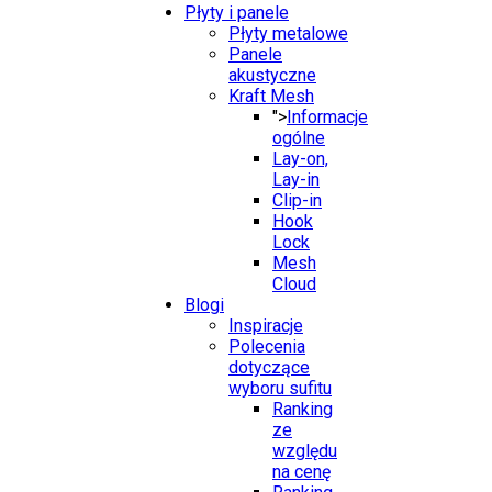
Płyty i panele
Płyty metalowe
Panele
akustyczne
Kraft Mesh
">
Informacje
ogólne
Lay-on,
Lay-in
Clip-in
Hook
Lock
Mesh
Cloud
Blogi
Inspiracje
Polecenia
dotyczące
wyboru sufitu
Ranking
ze
względu
na cenę