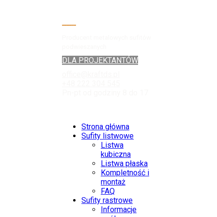
Producent metalowych sufitów
podwieszanych
DLA PROJEKTANTÓW
office@kraftds.pl
+48 222 304 545
Pn-pt od godziny 8 do 17
Strona główna
Sufity listwowe
Listwa
kubiczna
Listwa płaska
Kompletność i
montaż
FAQ
Sufity rastrowe
Informacje