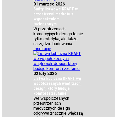
01 marzec 2026
Sufity listwowe KRAFT w
przestrzeni marketu z
wyposażeniem
łazienkowym
W przestrzeniach
komercyjnych design to nie
tylko estetyka, ale także
narzędzie budowania...
Inspiracje
02 luty 2026
Listwa kubiczna KRAFT we
współczesnych wnętrzach:
design, który buduje
komfort i zaufanie
We współczesnych
przestrzeniach
medycznych design
odgrywa znacznie większą