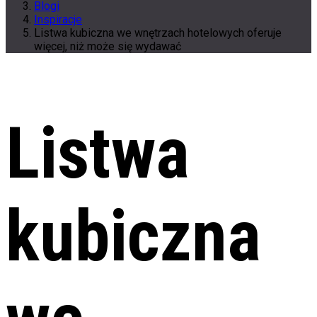
Blogi
Inspiracje
Listwa kubiczna we wnętrzach hotelowych oferuje
więcej, niż może się wydawać
Listwa
kubiczna