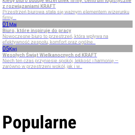
Kiedy biuro buduje wizerunek firmy: centrum logistyczne
z rozwiązaniami KRAFT
Przestrzeń biurowa stała się ważnym elementem wizerunku
firmy....
01
Maj
Biuro, które inspiruje do pracy
Nowoczesne biuro to przestrzeń, która wpływa na
efektywność zespołu, komfort oraz ogólne...
05
Kwi
Wesołych Świąt Wielkanocnych od KRAFT
Niech ten czas przyniesie spokój, lekkość i harmonię —
zarówno w przestrzeni wokół, jak i w...
Popularne