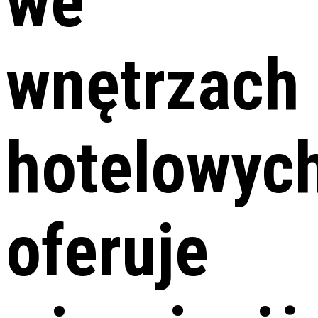
we
wnętrzach
hotelowyc
oferuje