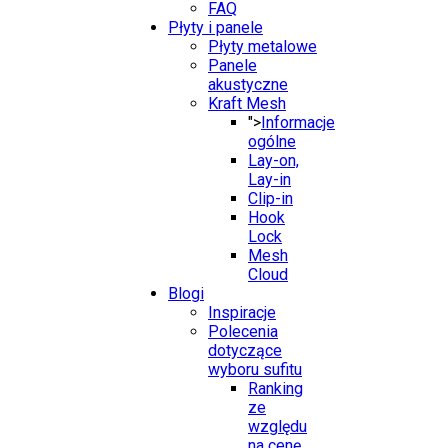
FAQ
Płyty i panele
Płyty metalowe
Panele
akustyczne
Kraft Mesh
">
Informacje
ogólne
Lay-on,
Lay-in
Clip-in
Hook
Lock
Mesh
Cloud
Blogi
Inspiracje
Polecenia
dotyczące
wyboru sufitu
Ranking
ze
względu
na cenę