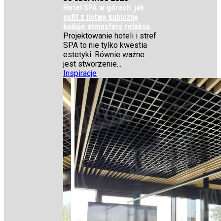
Hotel SPA w górach: jak
sufit z listwą kubiczną
buduje atmosferę relaksu
Projektowanie hoteli i stref
SPA to nie tylko kwestia
estetyki. Równie ważne
jest stworzenie...
Inspiracje