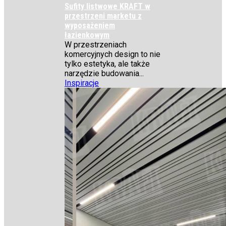
Sufity listwowe KRAFT w
przestrzeni marketu z
wyposażeniem
łazienkowym
W przestrzeniach
komercyjnych design to nie
tylko estetyka, ale także
narzędzie budowania...
Inspiracje