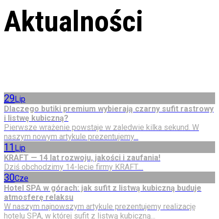
Aktualności
29
Lip
Dlaczego butiki premium wybierają czarny sufit rastrowy
i listwę kubiczną?
Pierwsze wrażenie powstaje w zaledwie kilka sekund. W
naszym nowym artykule prezentujemy...
11
Lip
KRAFT — 14 lat rozwoju, jakości i zaufania!
Dziś obchodzimy 14-lecie firmy KRAFT....
30
Cze
Hotel SPA w górach: jak sufit z listwą kubiczną buduje
atmosferę relaksu
W naszym najnowszym artykule prezentujemy realizację
hotelu SPA, w której sufit z listwą kubiczną...