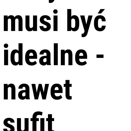
musi być
idealne -
nawet
sufit