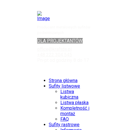
Producent metalowych sufitów
podwieszanych
DLA PROJEKTANTÓW
office@kraftds.pl
+48 222 304 545
Pn-pt od godziny 8 do 17
Strona główna
Sufity listwowe
Listwa
kubiczna
Listwa płaska
Kompletność i
montaż
FAQ
Sufity rastrowe