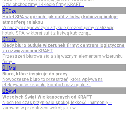
Dziś obchodzimy 14-lecie firmy KRAFT....
30
Cze
Hotel SPA w górach: jak sufit z listwą kubiczną buduje
atmosferę relaksu
W naszym najnowszym artykule prezentujemy realizację
hotelu SPA, w której sufit z listwą kubiczną...
01
Cze
Kiedy biuro buduje wizerunek firmy: centrum logistyczne
z rozwiązaniami KRAFT
Przestrzeń biurowa stała się ważnym elementem wizerunku
firmy....
01
Maj
Biuro, które inspiruje do pracy
Nowoczesne biuro to przestrzeń, która wpływa na
efektywność zespołu, komfort oraz ogólne...
05
Kwi
Wesołych Świąt Wielkanocnych od KRAFT
Niech ten czas przyniesie spokój, lekkość i harmonię —
zarówno w przestrzeni wokół, jak i w...