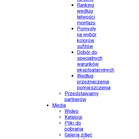
Ranking
według
łatwości
montażu
Pomysły
na wybór
kolorów
sufitów
Dobór do
specjalnych
warunków
eksploatacyjnych
Według
przeznaczenia
pomieszczenia
Przedstawiamy
partnerów
Media
Wideo
Katalogi
Pliki do
pobrania
Galeria zdjęć