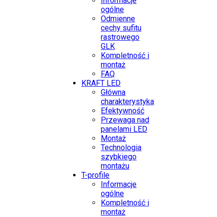
Informacje
ogólne
Odmienne
cechy sufitu
rastrowego
GLK
Kompletność i
montaż
FAQ
KRAFT LED
Główna
charakterystyka
Efektywność
Przewaga nad
panelami LED
Montaż
Technologia
szybkiego
montażu
T-profile
Informacje
ogólne
Kompletność i
montaż