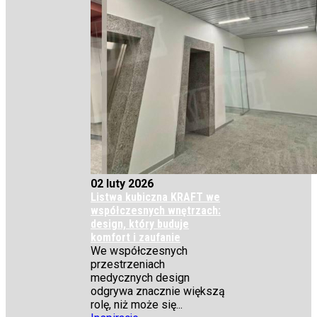
02 luty 2026
Listwa kubiczna KRAFT we
współczesnych wnętrzach:
design, który buduje
komfort i zaufanie
We współczesnych
przestrzeniach
medycznych design
odgrywa znacznie większą
rolę, niż może się...