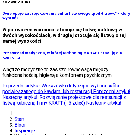
rozwiązania.
Dwie opcje zaprojektowania sufitu listwowego „pod drzewo” - który
wybrać?
W pierwszym wariancie stosuje się listwę sufitową w
dwóch wysokościach, w drugiej stosuje się listwę o tej
samej wysokości.
Przestrzeń medyczna, w której technologie KRAFT pracują dla
komfortu
Wnętrze medyczne to zawsze równowaga między
funkcjonalnością, higieną a komfortem psychicznym.
Poprzedni artykuł: Wskazówki dotyczące wyboru sufitu
podwieszanego do kawiarni lub restauracji
Poprzedni artykuł
Następny artykuł: Rozwiązanie projektowe dla restauracji z
listwą kubiczną firmy KRAFT (+5 zdjęć)
Następny artykuł
Start
Blogi
Inspiracje