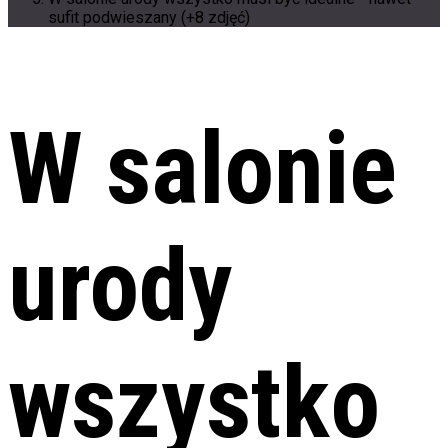
sufit podwieszany (+8 zdjęć)
W salonie
urody
wszystko