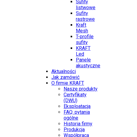
Sufity
listwowe
Sufity
rastrowe
Kraft
Mesh
T-profile
sufity
KRAFT
Led
Panele
akustyczne
Aktualności
Jak zamówić
O firmie KRAFT
Nasze produkty
Certyfikaty
(DWU)
Eksploatacja
FAQ: pytania
ogólne
Historia firmy
Produkcja
Współpraca