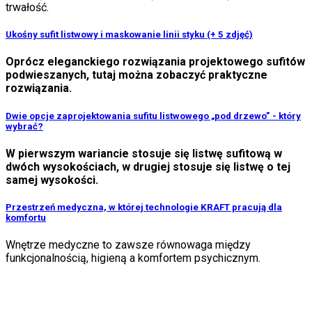
trwałość.
Ukośny sufit listwowy i maskowanie linii styku (+ 5 zdjęć)
Oprócz eleganckiego rozwiązania projektowego sufitów
podwieszanych, tutaj można zobaczyć praktyczne
rozwiązania.
Dwie opcje zaprojektowania sufitu listwowego „pod drzewo” - który
wybrać?
W pierwszym wariancie stosuje się listwę sufitową w
dwóch wysokościach, w drugiej stosuje się listwę o tej
samej wysokości.
Przestrzeń medyczna, w której technologie KRAFT pracują dla
komfortu
Wnętrze medyczne to zawsze równowaga między
funkcjonalnością, higieną a komfortem psychicznym.