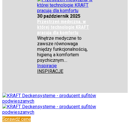
30 październik 2025
Przestrzeń medyczna, w
której technologie KRAFT
pracują dla komfortu
Wnętrze medyczne to
zawsze równowaga
między funkcjonalnością,
higieną a komfortem
psychicznym....
Inspiracje
INSPIRACJE
Sprawdź cenę
✆
+48 222 304 545