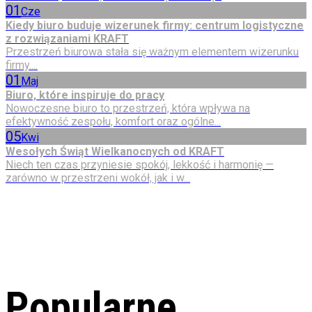
01
Cze
Kiedy biuro buduje wizerunek firmy: centrum logistyczne
z rozwiązaniami KRAFT
Przestrzeń biurowa stała się ważnym elementem wizerunku
firmy....
01
Maj
Biuro, które inspiruje do pracy
Nowoczesne biuro to przestrzeń, która wpływa na
efektywność zespołu, komfort oraz ogólne...
05
Kwi
Wesołych Świąt Wielkanocnych od KRAFT
Niech ten czas przyniesie spokój, lekkość i harmonię —
zarówno w przestrzeni wokół, jak i w...
Popularne