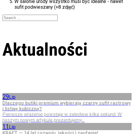
W salonie urody wszystko musi być idealne - nawet
sufit podwieszany (+8 zdjęć)
Aktualności
29
Lip
Dlaczego butiki premium wybierają czarny sufit rastrowy
i listwę kubiczną?
Pierwsze wrażenie powstaje w zaledwie kilka sekund. W
naszym nowym artykule prezentujemy...
11
Lip
KRAFT — 14 lat rozwoju, jakości i zaufania!