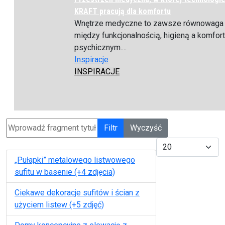
KRAFT pracują dla komfortu
Wnętrze medyczne to zawsze równowaga
między funkcjonalnością, higieną a komfo
psychicznym....
Inspiracje
INSPIRACJE
Wprowadź fragment tytułu
Filtr
Wyczyść
Pokaż #
„Pułapki” metalowego listwowego
sufitu w basenie (+4 zdjęcia)
Ciekawe dekoracje sufitów i ścian z
użyciem listew (+5 zdjęć)