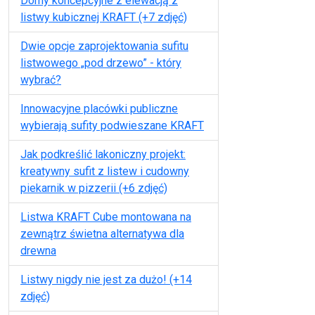
Domy koncepcyjne z elewacją z
listwy kubicznej KRAFT (+7 zdjęć)
Dwie opcje zaprojektowania sufitu
listwowego „pod drzewo” - który
wybrać?
Innowacyjne placówki publiczne
wybierają sufity podwieszane KRAFT
Jak podkreślić lakoniczny projekt:
kreatywny sufit z listew i cudowny
piekarnik w pizzerii (+6 zdjęć)
Listwa KRAFT Cube montowana na
zewnątrz świetna alternatywa dla
drewna
Listwy nigdy nie jest za dużo! (+14
zdjęć)