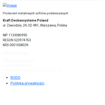
Producent metalowych sufitów podwieszanych
Kraft Deckensysteme Poland
ul. Zawodzie, 24, 02-981, Warszawa, Polska
NIP 1133080990
REGON 523974763
KRS 0001008039.
Zobacz na mapie
office@kraftds.pl
+48 222 304 545
Pracujemy pn-pt od godziny 8 do 17
RODO
Polityka prywatności