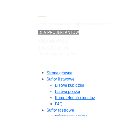
Producent metalowych sufitów podwieszanych
DLA PROJEKTANTÓW
office@kraftds.pl
+48 222 304 545
Pn-pt od godziny 8 do 17
Strona główna
Sufity listwowe
Listwa kubiczna
Listwa płaska
Kompletność i montaż
FAQ
Sufity rastrowe