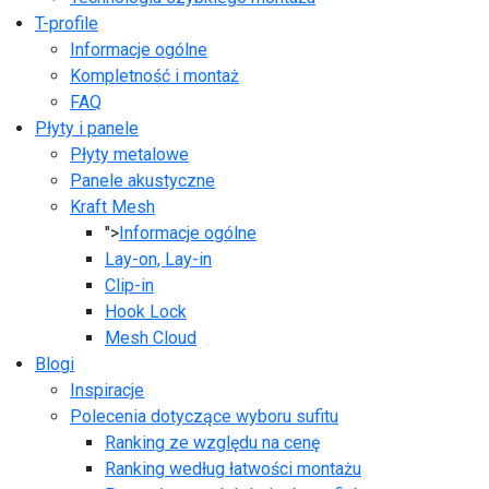
T-profile
Informacje ogólne
Kompletność i montaż
FAQ
Płyty i panele
Płyty metalowe
Panele akustyczne
Kraft Mesh
">
Informacje ogólne
Lay-on, Lay-in
Clip-in
Hook Lock
Mesh Cloud
Blogi
Inspiracje
Polecenia dotyczące wyboru sufitu
Ranking ze względu na cenę
Ranking według łatwości montażu