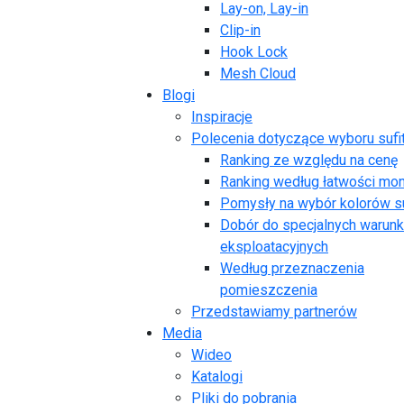
Lay-on, Lay-in
Clip-in
Hook Lock
Mesh Cloud
Blogi
Inspiracje
Polecenia dotyczące wyboru sufi
Ranking ze względu na cenę
Ranking według łatwości mo
Pomysły na wybór kolorów s
Dobór do specjalnych warun
eksploatacyjnych
Według przeznaczenia
pomieszczenia
Przedstawiamy partnerów
Media
Wideo
Katalogi
Pliki do pobrania