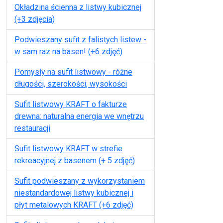
Okładzina ścienna z listwy kubicznej
(+3 zdjęcia)
Podwieszany sufit z falistych listew -
w sam raz na basen! (+6 zdjęć)
Pomysły na sufit listwowy - różne
długości, szerokości, wysokości
Sufit listwowy KRAFT o fakturze
drewna: naturalna energia we wnętrzu
restauracji
Sufit listwowy KRAFT w strefie
rekreacyjnej z basenem (+ 5 zdjęć)
Sufit podwieszany z wykorzystaniem
niestandardowej listwy kubicznej i
płyt metalowych KRAFT (+6 zdjęć)