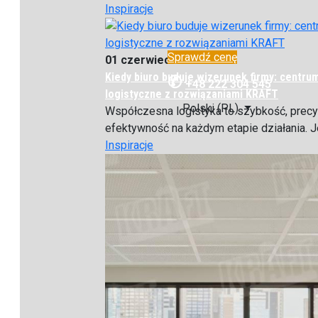
Inspiracje
Sprawdź cenę
01 czerwiec 2026
Kiedy biuro buduje wizerunek firmy: centru
✆
+48 222 304 545
logistyczne z rozwiązaniami KRAFT
Polski (PL)
Współczesna logistyka to szybkość, precyz
efektywność na każdym etapie działania. Je
Inspiracje