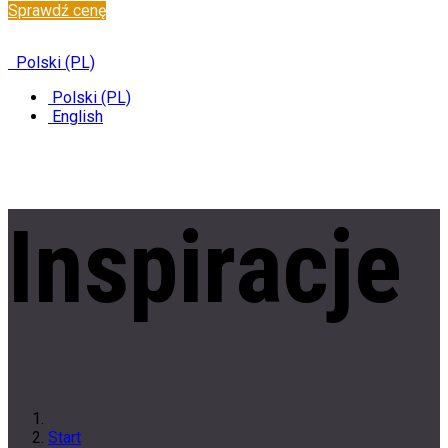
Sprawdź cenę
✆
+48 222 304 545
Polski (PL)
Polski (PL)
English
Inspiracje
Start