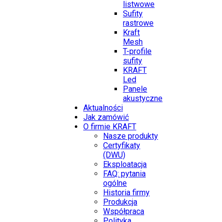
listwowe
Sufity
rastrowe
Kraft
Mesh
T-profile
sufity
KRAFT
Led
Panele
akustyczne
Aktualności
Jak zamówić
O firmie KRAFT
Nasze produkty
Certyfikaty
(DWU)
Eksploatacja
FAQ: pytania
ogólne
Historia firmy
Produkcja
Współpraca
Polityka