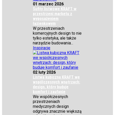
01 marzec 2026
Sufity listwowe KRAFT w
przestrzeni marketu z
wyposażeniem
łazienkowym
W przestrzeniach
komercyjnych design to nie
tylko estetyka, ale także
narzędzie budowania...
Inspiracje
02 luty 2026
Listwa kubiczna KRAFT we
współczesnych wnętrzach:
design, który buduje
komfort i zaufanie
We współczesnych
przestrzeniach
medycznych design
odgrywa znacznie większą