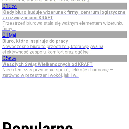
01
Cze
Kiedy biuro buduje wizerunek firmy: centrum logistyczne
z rozwiązaniami KRAFT
Przestrzeń biurowa stała się ważnym elementem wizerunku
firmy....
01
Maj
Biuro, które inspiruje do pracy
Nowoczesne biuro to przestrzeń, która wpływa na
efektywność zespołu, komfort oraz ogólne...
05
Kwi
Wesołych Świąt Wielkanocnych od KRAFT
Niech ten czas przyniesie spokój, lekkość i harmonię —
zarówno w przestrzeni wokół, jak i w...
Popularne