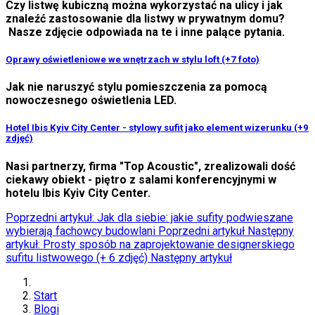
Czy listwę kubiczną można wykorzystać na ulicy i jak
znaleźć zastosowanie dla listwy w prywatnym domu?
Nasze zdjęcie odpowiada na te i inne palące pytania.
Oprawy oświetleniowe we wnętrzach w stylu loft (+7 foto)
Jak nie naruszyć stylu pomieszczenia za pomocą
nowoczesnego oświetlenia LED.
Hotel Ibis Kyiv City Center - stylowy sufit jako element wizerunku (+9
zdjęć)
Nasi partnerzy, firma "Top Acoustic", zrealizowali dość
ciekawy obiekt - piętro z salami konferencyjnymi w
hotelu Ibis Kyiv City Center.
Poprzedni artykuł: Jak dla siebie: jakie sufity podwieszane
wybierają fachowcy budowlani
Poprzedni artykuł
Następny
artykuł: Prosty sposób na zaprojektowanie designerskiego
sufitu listwowego (+ 6 zdjęć)
Następny artykuł
Start
Blogi