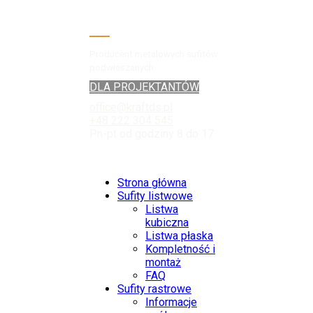
Producent metalowych sufitów
podwieszanych
DLA PROJEKTANTÓW
office@kraftds.pl
+48 222 304 545
Pn-pt od godziny 8 do 17
Strona główna
Sufity listwowe
Listwa
kubiczna
Listwa płaska
Kompletność i
montaż
FAQ
Sufity rastrowe
Informacje