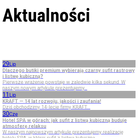
Aktualności
29
Lip
Dlaczego butiki premium wybierają czarny sufit rastrowy
i listwę kubiczną?
Pierwsze wrażenie powstaje w zaledwie kilka sekund. W
naszym nowym artykule prezentujemy...
11
Lip
KRAFT — 14 lat rozwoju, jakości i zaufania!
Dziś obchodzimy 14-lecie firmy KRAFT....
30
Cze
Hotel SPA w górach: jak sufit z listwą kubiczną buduje
atmosferę relaksu
W naszym najnowszym artykule prezentujemy realizację
hotelu SPA, w której sufit z listwą kubiczną...