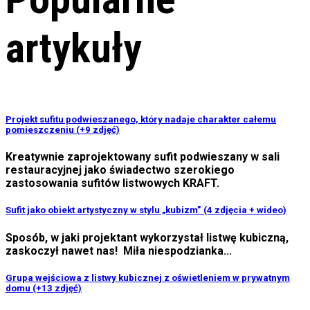
artykuły
Projekt sufitu podwieszanego, który nadaje charakter całemu
pomieszczeniu (+9 zdjęć)
Kreatywnie zaprojektowany sufit podwieszany w sali
restauracyjnej jako świadectwo szerokiego
zastosowania sufitów listwowych KRAFT.
Sufit jako obiekt artystyczny w stylu „kubizm” (4 zdjęcia + wideo)
Sposób, w jaki projektant wykorzystał listwę kubiczną,
zaskoczył nawet nas! Miła niespodzianka...
Grupa wejściowa z listwy kubicznej z oświetleniem w prywatnym
domu (+13 zdjęć)