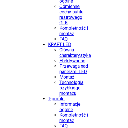
ogólne
Odmienne
cechy sufitu
rastrowego
GLK
Kompletność i
montaż
FAQ
KRAFT LED
Główna
charakterystyka
Efektywność
Przewaga nad
panelami LED
Montaż
Technologia
szybkiego
montażu
T-profile
Informacje
ogólne
Kompletność i
montaż
FAQ