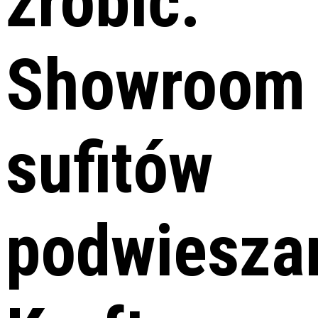
zrobić:
Showroom
sufitów
podwiesza