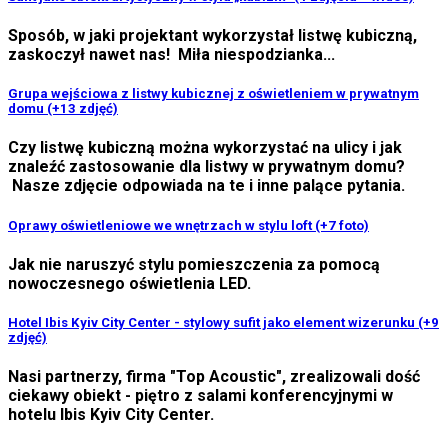
Sposób, w jaki projektant wykorzystał listwę kubiczną,
zaskoczył nawet nas! Miła niespodzianka...
Grupa wejściowa z listwy kubicznej z oświetleniem w prywatnym
domu (+13 zdjęć)
Czy listwę kubiczną można wykorzystać na ulicy i jak
znaleźć zastosowanie dla listwy w prywatnym domu?
Nasze zdjęcie odpowiada na te i inne palące pytania.
Oprawy oświetleniowe we wnętrzach w stylu loft (+7 foto)
Jak nie naruszyć stylu pomieszczenia za pomocą
nowoczesnego oświetlenia LED.
Hotel Ibis Kyiv City Center - stylowy sufit jako element wizerunku (+9
zdjęć)
Nasi partnerzy, firma "Top Acoustic", zrealizowali dość
ciekawy obiekt - piętro z salami konferencyjnymi w
hotelu Ibis Kyiv City Center.