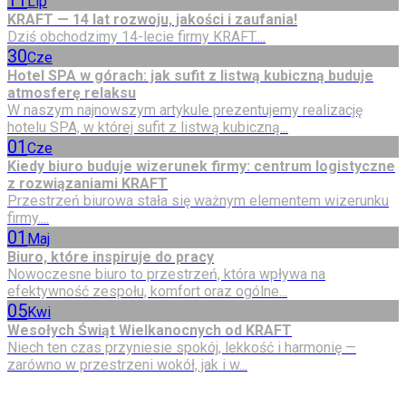
Lip
KRAFT — 14 lat rozwoju, jakości i zaufania!
Dziś obchodzimy 14-lecie firmy KRAFT....
30
Cze
Hotel SPA w górach: jak sufit z listwą kubiczną buduje
atmosferę relaksu
W naszym najnowszym artykule prezentujemy realizację
hotelu SPA, w której sufit z listwą kubiczną...
01
Cze
Kiedy biuro buduje wizerunek firmy: centrum logistyczne
z rozwiązaniami KRAFT
Przestrzeń biurowa stała się ważnym elementem wizerunku
firmy....
01
Maj
Biuro, które inspiruje do pracy
Nowoczesne biuro to przestrzeń, która wpływa na
efektywność zespołu, komfort oraz ogólne...
05
Kwi
Wesołych Świąt Wielkanocnych od KRAFT
Niech ten czas przyniesie spokój, lekkość i harmonię —
zarówno w przestrzeni wokół, jak i w...