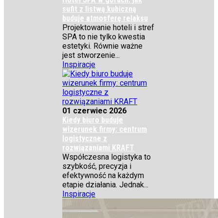
sufit z listwą kubiczną
buduje atmosferę relaksu
Projektowanie hoteli i stref
SPA to nie tylko kwestia
estetyki. Równie ważne
jest stworzenie...
Inspiracje
01 czerwiec 2026
Kiedy biuro buduje
wizerunek firmy: centrum
logistyczne z
rozwiązaniami KRAFT
Współczesna logistyka to
szybkość, precyzja i
efektywność na każdym
etapie działania. Jednak...
Inspiracje