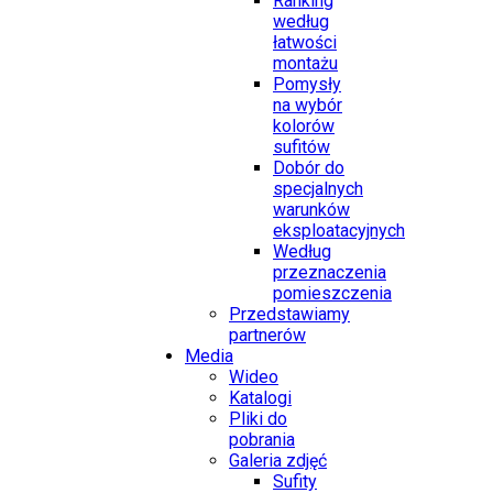
Ranking
według
łatwości
montażu
Pomysły
na wybór
kolorów
sufitów
Dobór do
specjalnych
warunków
eksploatacyjnych
Według
przeznaczenia
pomieszczenia
Przedstawiamy
partnerów
Media
Wideo
Katalogi
Pliki do
pobrania
Galeria zdjęć
Sufity