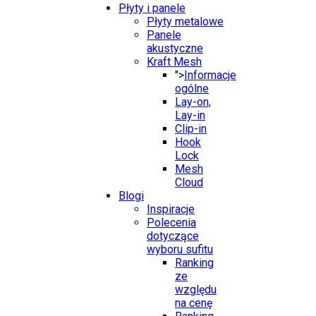
Płyty i panele
Płyty metalowe
Panele
akustyczne
Kraft Mesh
">
Informacje
ogólne
Lay-on,
Lay-in
Clip-in
Hook
Lock
Mesh
Cloud
Blogi
Inspiracje
Polecenia
dotyczące
wyboru sufitu
Ranking
ze
względu
na cenę